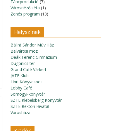
Táncprodukció
(7)
Városnéző séta
(1)
Zenés program
(13)
Helyszínek
Bálint Sándor Műv.Ház
Belvárosi mozi
Deák Ferenc Gimnázium
Dugonics tér
Grand Café Várkert
JATE Klub
Libri Könyvesbolt
Lobby Café
Somogyi-könyvtár
SZTE Klebelsberg Könyvtár
SZTE Rektori Hivatal
Városháza
Kiadók