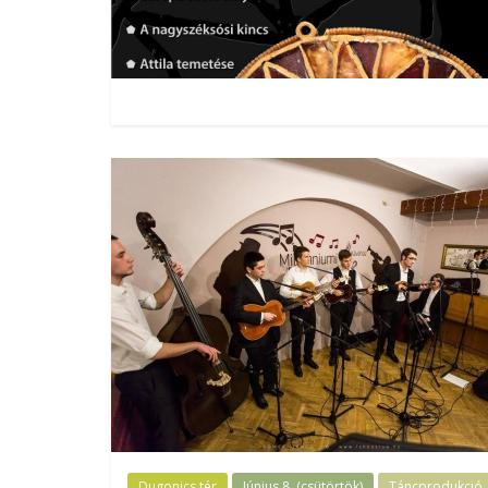
Dugonics tér
Június 8. (csütörtök)
Táncprodukció