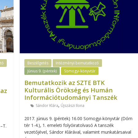
tó
Beszélgetés
Intézményi bemutatkozó
Június 9. (péntek)
Somogyi-könyvtár
Bemutatkozik az SZTE BTK
Kulturális Örökség és Humán
 az
Információtudományi Tanszék
,
Sándor Klára
Újszászi Ilona
2017. június 9. (péntek) 16.00 Somogyi-könyvtár (Dóm
tér 1-4.), 1. emeleti folyóiratolvasó A tanszék
–T.
vezetőjével, Sándor Klárával, valamint munkatársaival