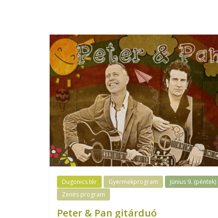
Dugonics tér
Gyermekprogram
Június 9. (péntek)
Zenés program
Peter & Pan gitárduó