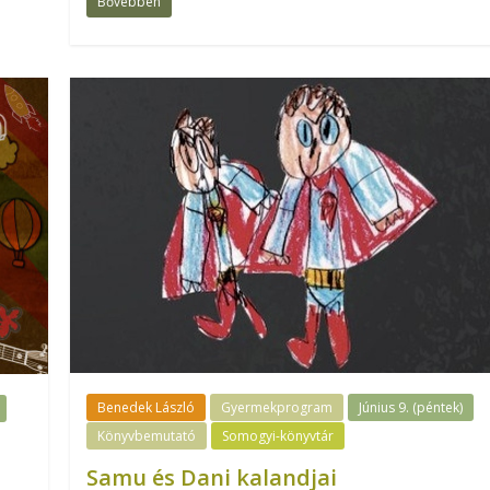
Bővebben
Benedek László
Gyermekprogram
Június 9. (péntek)
Könyvbemutató
Somogyi-könyvtár
Samu és Dani kalandjai