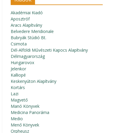
Akadémiai Kiadó
Aposztróf
Aracs Alapítvány
Belvedere Meridionale
Bubryák Stúdió Bt.
Csimota
Dél-Alföldi Művészeti Kapocs Alapítvány
Délmagyarország
Hungarovox
Jelenkor
Kalliopé
Keskenyúton Alapítvány
Kortárs
Lazi
Magvető
Manó Könyvek
Medicina Panoráma
Medio
Menő Könyvek
Orpheusz