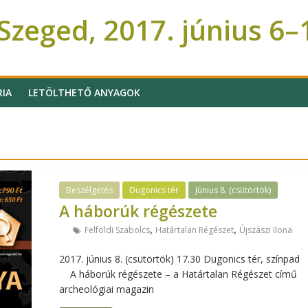
zeged, 2017. június 6–
RIA
LETÖLTHETŐ ANYAGOK
Beszélgetés
Dugonics tér
Június 8. (csütörtök)
A háborúk régészete
,
,
Felföldi Szabolcs
Határtalan Régészet
Újszászi Ilona
2017. június 8. (csütörtök) 17.30 Dugonics tér, színpad
A háborúk régészete – a Határtalan Régészet című
archeológiai magazin