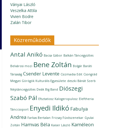
Ványai László
Veszelka Attila
Vivien Bodre
Zalán Tibor
Közreműködők
Antal Anikó
Bacsa Gábor
Balkán Táncegyüttes
Bene Zoltán
Belvárosi mozi
Bolgár Baráti
Csender Levente
Társaság
Csizmadia Edit
Csongrád
Megyei Görögök Kulturális Egyesülete
deszki Bánát Szerb
Diószegi
Néptáncegyüttes
Deák Big Band
Szabó Pál
Efsztatiosz Kalogeropulosz
Eleftheria
Enyedi Ildikó
Fabulya
Tánccsoport
Andrea
Farkas Bertalan
Fricsay Fúvószenekar
Gyulai
Hamvas Béla
Kaméleon
Zoltán
Kaiser László