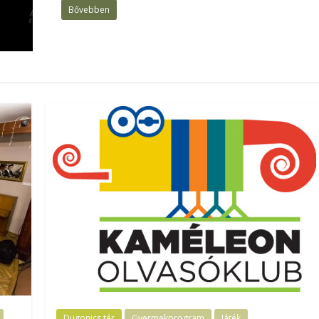
Bővebben
Dugonics tér
Gyermekprogram
Játék