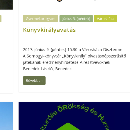
Gyermekprogram
Június 9. (péntek)
Városháza
Könyvkirályavatás
2017. június 9. (péntek) 15.30 a Városháza Díszterme
A Somogyi-könyvtár „Könyvkirály” olvasásnépszerűsítő
játékának eredményhirdetése A résztvevőknek
Benedek László, Benedek
Bővebben