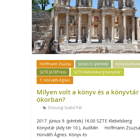
Hoffmann Zsuzsa
Június 9. (péntek)
Könyvbemuta
SZTE JATEPress
SZTE Klebelsberg Könyvtár
T. Horváth Ágnes
Milyen volt a könyv és a könyvtár
ókorban?
Diószegi Szabó Pál
2017. június 9. (péntek) 16.00 SZTE Klebelsberg
Könyvtár (Ady tér 10.), AudMin Hoffmann Zsuzsa
Horváth Ágnes: Könyv és