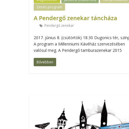
Zenés program
A Pendergő zenekar táncháza
Pendergő zenekar
2017. június 8. (csütörtök) 18.30 Dugonics tér, szín
A program a Millenniumi Kávéház szervezésében
valósul meg. A Pendergő tamburazenekar 2015
Bővebben