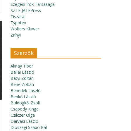
Szegedi Írók Társasága
SZTE JATEPress
Tiszatáj
Typotex
Wolters Kluwer
Zrínyi
Szerzők
Aknay Tibor
Ballai László
Bátyi Zoltán
Bene Zoltán
Benedek László
Benkő László
Boldogkői Zsolt
Csapody Kinga
Czilczer Olga
Darvasi László
Diószegi Szabó Pál