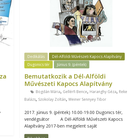
Dedikálás
Dél-Alföldi Művészeti Kapocs Alapítvány
Dugonics tér
Június 9. (péntek)
za
Bemutatkozik a Dél-Alföldi
Művészeti Kapocs Alapítvány
,
,
,
Bogdán Mária
Gellérfi Bence
Haranghy Géza
Reke
,
,
Balázs
Szokolay Zoltán
Weiner Sennyey Tibor
,
2017. június 9. (péntek) 10.00-19.00 Dugonics tér,
vendégsátor A Dél-Alföldi Művészeti Kapocs
Alapítvány 2017-ben megjelent saját