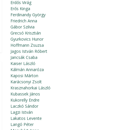
Erdős Virág
Erős Kinga
Ferdinandy György
Friedrich Anna
Gábor Szilvia
Grecsó Krisztián
Gyurkovics Hunor
Hoffmann Zsuzsa
Jagos István Róbert
Jancsák Csaba
Kaiser László
Kálmán Annaróza
Kaposi Márton
Karácsonyi Zsolt
Krasznahorkai László
Kubassek János
Kukorelly Endre
Laczkó Sándor
Lagzi István
Lakatos Levente
Langó Péter