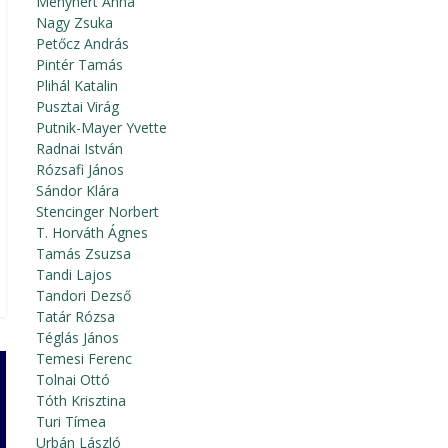
Menyhért Anna
Nagy Zsuka
Petőcz András
Pintér Tamás
Plihál Katalin
Pusztai Virág
Putnik-Mayer Yvette
Radnai István
Rózsafi János
Sándor Klára
Stencinger Norbert
T. Horváth Ágnes
Tamás Zsuzsa
Tandi Lajos
Tandori Dezső
Tatár Rózsa
Téglás János
Temesi Ferenc
Tolnai Ottó
Tóth Krisztina
Turi Tímea
Urbán László