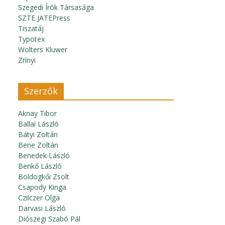
Szegedi Írók Társasága
SZTE JATEPress
Tiszatáj
Typotex
Wolters Kluwer
Zrínyi
Szerzők
Aknay Tibor
Ballai László
Bátyi Zoltán
Bene Zoltán
Benedek László
Benkő László
Boldogkői Zsolt
Csapody Kinga
Czilczer Olga
Darvasi László
Diószegi Szabó Pál