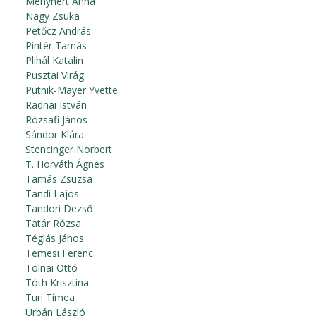
Menyhért Anna
Nagy Zsuka
Petőcz András
Pintér Tamás
Plihál Katalin
Pusztai Virág
Putnik-Mayer Yvette
Radnai István
Rózsafi János
Sándor Klára
Stencinger Norbert
T. Horváth Ágnes
Tamás Zsuzsa
Tandi Lajos
Tandori Dezső
Tatár Rózsa
Téglás János
Temesi Ferenc
Tolnai Ottó
Tóth Krisztina
Turi Tímea
Urbán László