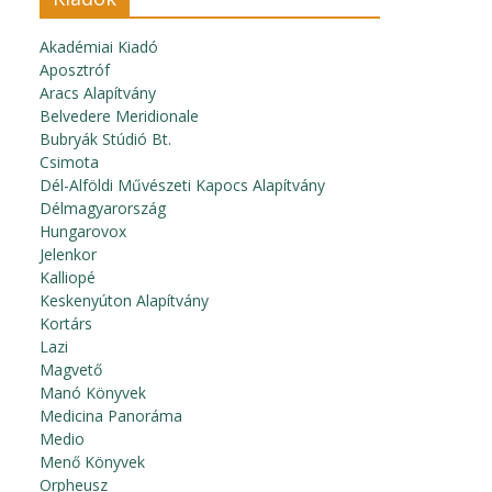
Akadémiai Kiadó
Aposztróf
Aracs Alapítvány
Belvedere Meridionale
Bubryák Stúdió Bt.
Csimota
Dél-Alföldi Művészeti Kapocs Alapítvány
Délmagyarország
Hungarovox
Jelenkor
Kalliopé
Keskenyúton Alapítvány
Kortárs
Lazi
Magvető
Manó Könyvek
Medicina Panoráma
Medio
Menő Könyvek
Orpheusz