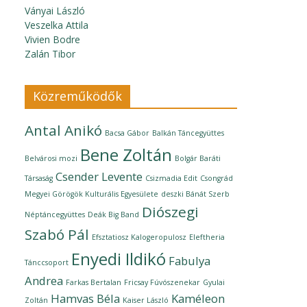
Ványai László
Veszelka Attila
Vivien Bodre
Zalán Tibor
Közreműködők
Antal Anikó
Bacsa Gábor
Balkán Táncegyüttes
Bene Zoltán
Belvárosi mozi
Bolgár Baráti
Csender Levente
Társaság
Csizmadia Edit
Csongrád
Megyei Görögök Kulturális Egyesülete
deszki Bánát Szerb
Diószegi
Néptáncegyüttes
Deák Big Band
Szabó Pál
Efsztatiosz Kalogeropulosz
Eleftheria
Enyedi Ildikó
Fabulya
Tánccsoport
Andrea
Farkas Bertalan
Fricsay Fúvószenekar
Gyulai
Hamvas Béla
Kaméleon
Zoltán
Kaiser László