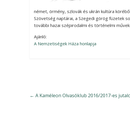
német, örmény, szlovák és ukrán kultúra körébő
Szövetség naptárai, a Szegedi görög füzetek so
további hazai szépirodalmi és történelmi művek 
Ajánló:
A Nemzetiségek Háza honlapja
←
A Kaméleon Olvasóklub 2016/2017-es juta