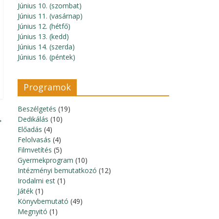
Június 10. (szombat)
Június 11. (vasárnap)
Június 12. (hétfő)
Június 13. (kedd)
Június 14. (szerda)
Június 16. (péntek)
Programok
Beszélgetés
(19)
→
Dedikálás
(10)
Előadás
(4)
Felolvasás
(4)
Filmvetítés
(5)
Gyermekprogram
(10)
Intézményi bemutatkozó
(12)
Irodalmi est
(1)
Játék
(1)
Könyvbemutató
(49)
Megnyitó
(1)