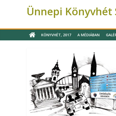
Ünnepi Könyvhét S
Ünnepi Könyvhét Szeged
KÖNYVHÉT, 2017
A MÉDIÁBAN
GALÉ