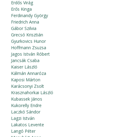
Erdős Virág
Erős Kinga
Ferdinandy György
Friedrich Anna
Gábor Szilvia
Grecsó Krisztián
Gyurkovics Hunor
Hoffmann Zsuzsa
Jagos István Róbert
Jancsák Csaba
Kaiser László
Kálmán Annaróza
Kaposi Márton
Karácsonyi Zsolt
Krasznahorkai László
Kubassek János
Kukorelly Endre
Laczkó Sándor
Lagzi István
Lakatos Levente
Langó Péter