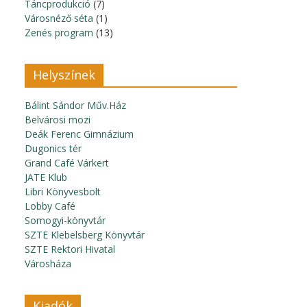
Táncprodukció
(7)
Városnéző séta
(1)
Zenés program
(13)
Helyszínek
Bálint Sándor Műv.Ház
Belvárosi mozi
Deák Ferenc Gimnázium
Dugonics tér
Grand Café Várkert
JATE Klub
Libri Könyvesbolt
Lobby Café
Somogyi-könyvtár
SZTE Klebelsberg Könyvtár
SZTE Rektori Hivatal
Városháza
Kiadók