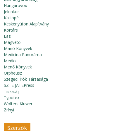
Hungarovox
Jelenkor
Kalliopé
Keskenyúton Alapítvány
Kortárs
Lazi
Magvető
Manó Könyvek
Medicina Panoráma
Medio
Menő Könyvek
Orpheusz
Szegedi Írók Társasága
SZTE JATEPress
Tiszatáj
Typotex
Wolters Kluwer
Zrínyi
Szerzők