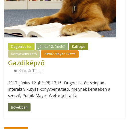
Dugonics tér
Június 12. (hétfő)
Kalliopé
Könyvbemutató
Putnik-Mayer Yvette
Gazdiképző
Kancsár Tímea
2017. június 12. (hétfő) 17.15 Dugonics tér, színpad
Interaktív kutyás könyvbemutató, melynek keretében a
szerző, Putnik-Mayer Yvette „eb-adta
Bővebben