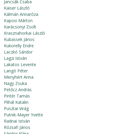
Jancsák Csaba
Kaiser László
Kálmán Annaróza
Kaposi Márton
Karácsonyi Zsolt
Krasznahorkai László
Kubassek János
Kukorelly Endre
Laczkó Sándor
Lagzi István
Lakatos Levente
Langó Péter
Menyhért Anna
Nagy Zsuka
Petőcz András
Pintér Tamás
Plihál Katalin
Pusztai Virág
Putnik-Mayer Yvette
Radnai István
Rózsafi János
Sándor Klára