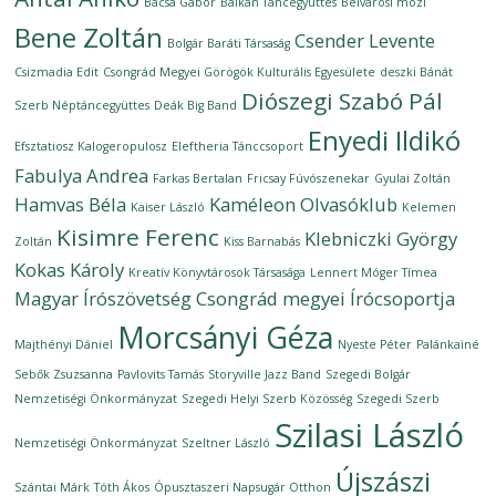
Bacsa Gábor
Balkán Táncegyüttes
Belvárosi mozi
Bene Zoltán
Csender Levente
Bolgár Baráti Társaság
Csizmadia Edit
Csongrád Megyei Görögök Kulturális Egyesülete
deszki Bánát
Diószegi Szabó Pál
Szerb Néptáncegyüttes
Deák Big Band
Enyedi Ildikó
Efsztatiosz Kalogeropulosz
Eleftheria Tánccsoport
Fabulya Andrea
Farkas Bertalan
Fricsay Fúvószenekar
Gyulai Zoltán
Hamvas Béla
Kaméleon Olvasóklub
Kaiser László
Kelemen
Kisimre Ferenc
Klebniczki György
Zoltán
Kiss Barnabás
Kokas Károly
Kreatív Könyvtárosok Társasága
Lennert Móger Tímea
Magyar Írószövetség Csongrád megyei Írócsoportja
Morcsányi Géza
Majthényi Dániel
Nyeste Péter
Palánkainé
Sebők Zsuzsanna
Pavlovits Tamás
Storyville Jazz Band
Szegedi Bolgár
Nemzetiségi Önkormányzat
Szegedi Helyi Szerb Közösség
Szegedi Szerb
Szilasi László
Nemzetiségi Önkormányzat
Szeltner László
Újszászi
Szántai Márk
Tóth Ákos
Ópusztaszeri Napsugár Otthon