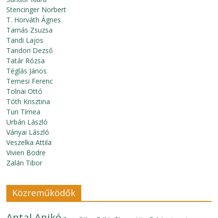
Stencinger Norbert
T. Horváth Ágnes
Tamás Zsuzsa
Tandi Lajos
Tandori Dezső
Tatár Rózsa
Téglás János
Temesi Ferenc
Tolnai Ottó
Tóth Krisztina
Turi Tímea
Urbán László
Ványai László
Veszelka Attila
Vivien Bodre
Zalán Tibor
Közreműködők
Antal Anikó