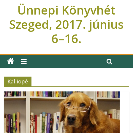
Ünnepi Könyvhét
Szeged, 2017. június
6–16.
Ünnepi Könyvhét Szeged
Kalliopé