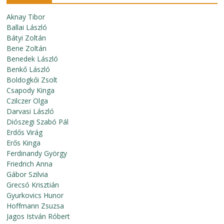
Aknay Tibor
Ballai László
Bátyi Zoltán
Bene Zoltán
Benedek László
Benkő László
Boldogkői Zsolt
Csapody Kinga
Czilczer Olga
Darvasi László
Diószegi Szabó Pál
Erdős Virág
Erős Kinga
Ferdinandy György
Friedrich Anna
Gábor Szilvia
Grecsó Krisztián
Gyurkovics Hunor
Hoffmann Zsuzsa
Jagos István Róbert