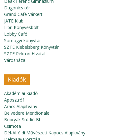
Deák Ferenc Gimnázium
Dugonics tér
Grand Café Várkert
JATE Klub
Libri Könyvesbolt
Lobby Café
Somogyi-könyvtár
SZTE Klebelsberg Könyvtár
SZTE Rektori Hivatal
Városháza
Kiadók
Akadémiai Kiadó
Aposztróf
Aracs Alapítvány
Belvedere Meridionale
Bubryák Stúdió Bt.
Csimota
Dél-Alföldi Művészeti Kapocs Alapítvány
Délmagyarország