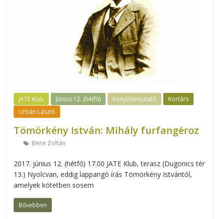
JATE Klub
Június 12. (hétfő)
Könyvbemutató
Kortárs
Urbán László
Tömörkény István: Mihály furfangéroz
Bene Zoltán
2017. június 12. (hétfő) 17.00 JATE Klub, terasz (Dugonics tér
13.) Nyolcvan, eddig lappangó írás Tömörkény Istvántól,
amelyek kötetben sosem
Bővebben