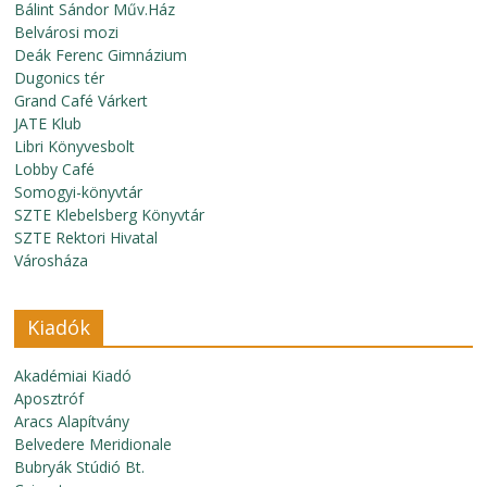
Bálint Sándor Műv.Ház
Belvárosi mozi
Deák Ferenc Gimnázium
Dugonics tér
Grand Café Várkert
JATE Klub
Libri Könyvesbolt
Lobby Café
Somogyi-könyvtár
SZTE Klebelsberg Könyvtár
SZTE Rektori Hivatal
Városháza
Kiadók
Akadémiai Kiadó
Aposztróf
Aracs Alapítvány
Belvedere Meridionale
Bubryák Stúdió Bt.