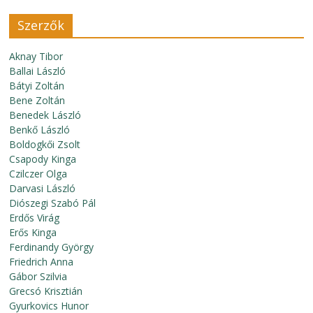
Szerzők
Aknay Tibor
Ballai László
Bátyi Zoltán
Bene Zoltán
Benedek László
Benkő László
Boldogkői Zsolt
Csapody Kinga
Czilczer Olga
Darvasi László
Diószegi Szabó Pál
Erdős Virág
Erős Kinga
Ferdinandy György
Friedrich Anna
Gábor Szilvia
Grecsó Krisztián
Gyurkovics Hunor