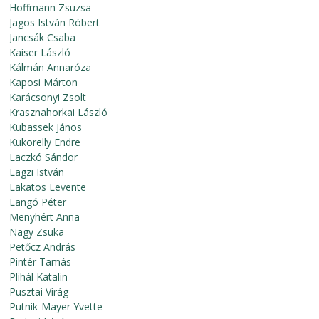
Hoffmann Zsuzsa
Jagos István Róbert
Jancsák Csaba
Kaiser László
Kálmán Annaróza
Kaposi Márton
Karácsonyi Zsolt
Krasznahorkai László
Kubassek János
Kukorelly Endre
Laczkó Sándor
Lagzi István
Lakatos Levente
Langó Péter
Menyhért Anna
Nagy Zsuka
Petőcz András
Pintér Tamás
Plihál Katalin
Pusztai Virág
Putnik-Mayer Yvette