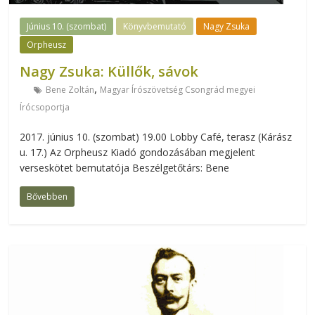
Június 10. (szombat)
Könyvbemutató
Nagy Zsuka
Orpheusz
Nagy Zsuka: Küllők, sávok
,
Bene Zoltán
Magyar Írószövetség Csongrád megyei
Írócsoportja
2017. június 10. (szombat) 19.00 Lobby Café, terasz (Kárász
u. 17.) Az Orpheusz Kiadó gondozásában megjelent
verseskötet bemutatója Beszélgetőtárs: Bene
Bővebben