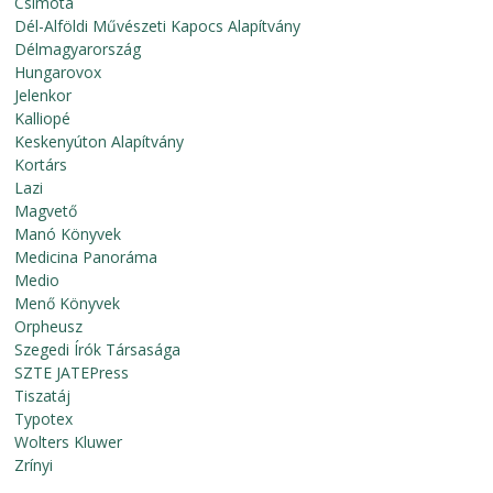
Csimota
Dél-Alföldi Művészeti Kapocs Alapítvány
Délmagyarország
Hungarovox
Jelenkor
Kalliopé
Keskenyúton Alapítvány
Kortárs
Lazi
Magvető
Manó Könyvek
Medicina Panoráma
Medio
Menő Könyvek
Orpheusz
Szegedi Írók Társasága
SZTE JATEPress
Tiszatáj
Typotex
Wolters Kluwer
Zrínyi