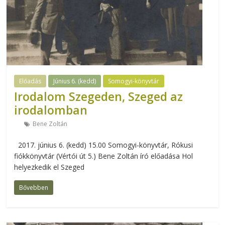
Előadás
Június 6. (kedd)
Somogyi-könyvtár
Irodalom Szegeden, Szeged az
irodalomban
Bene Zoltán
2017. június 6. (kedd) 15.00 Somogyi-könyvtár, Rókusi
fiókkönyvtár (Vértói út 5.) Bene Zoltán író előadása Hol
helyezkedik el Szeged
Bővebben