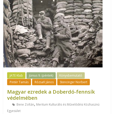
JATE Klub
Június 9. (péntek)
Könyvbemutató
Pintér Tamás
Rózsafi János
Stencinger Norbert
Magyar ezredek a Doberdó-fennsík
védelmében
,
Bene Zoltán
Meritum Kulturális és Művelődési Közhasznú
Egyesület