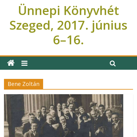
Ünnepi Könyvhét
Szeged, 2017. június
6–16.
Ünnepi Könyvhét Szeged
Bene Zoltán