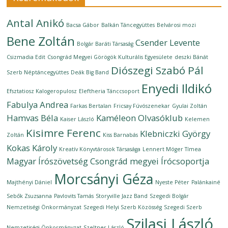
Antal Anikó
Bacsa Gábor
Balkán Táncegyüttes
Belvárosi mozi
Bene Zoltán
Csender Levente
Bolgár Baráti Társaság
Csizmadia Edit
Csongrád Megyei Görögök Kulturális Egyesülete
deszki Bánát
Diószegi Szabó Pál
Szerb Néptáncegyüttes
Deák Big Band
Enyedi Ildikó
Efsztatiosz Kalogeropulosz
Eleftheria Tánccsoport
Fabulya Andrea
Farkas Bertalan
Fricsay Fúvószenekar
Gyulai Zoltán
Hamvas Béla
Kaméleon Olvasóklub
Kaiser László
Kelemen
Kisimre Ferenc
Klebniczki György
Zoltán
Kiss Barnabás
Kokas Károly
Kreatív Könyvtárosok Társasága
Lennert Móger Tímea
Magyar Írószövetség Csongrád megyei Írócsoportja
Morcsányi Géza
Majthényi Dániel
Nyeste Péter
Palánkainé
Sebők Zsuzsanna
Pavlovits Tamás
Storyville Jazz Band
Szegedi Bolgár
Nemzetiségi Önkormányzat
Szegedi Helyi Szerb Közösség
Szegedi Szerb
Szilasi László
Nemzetiségi Önkormányzat
Szeltner László