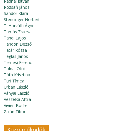
Radnai István
Rózsafi János
Sándor Klára
Stencinger Norbert
T. Horváth Ágnes
Tamás Zsuzsa
Tandi Lajos
Tandori Dezső
Tatár Rózsa
Téglás János
Temesi Ferenc
Tolnai Ottó
Tóth Krisztina
Turi Tímea
Urbán László
Ványai László
Veszelka Attila
Vivien Bodre
Zalán Tibor
Közreműködők