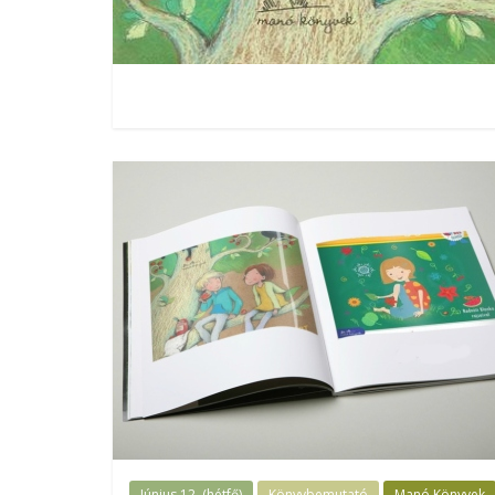
Június 12. (hétfő)
Könyvbemutató
Manó Könyvek