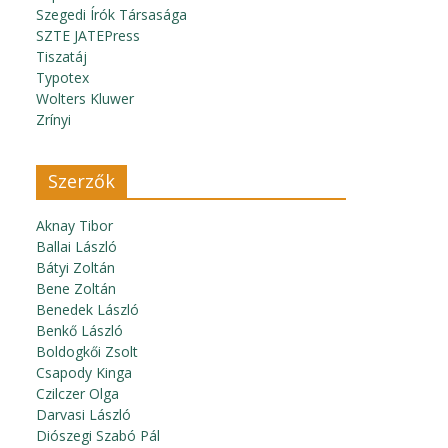
Szegedi Írók Társasága
SZTE JATEPress
Tiszatáj
Typotex
Wolters Kluwer
Zrínyi
Szerzők
Aknay Tibor
Ballai László
Bátyi Zoltán
Bene Zoltán
Benedek László
Benkő László
Boldogkői Zsolt
Csapody Kinga
Czilczer Olga
Darvasi László
Diószegi Szabó Pál