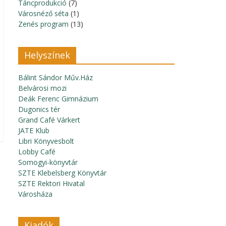
Táncprodukció
(7)
Városnéző séta
(1)
Zenés program
(13)
Helyszínek
Bálint Sándor Műv.Ház
Belvárosi mozi
Deák Ferenc Gimnázium
Dugonics tér
Grand Café Várkert
JATE Klub
Libri Könyvesbolt
Lobby Café
Somogyi-könyvtár
SZTE Klebelsberg Könyvtár
SZTE Rektori Hivatal
Városháza
Kiadók