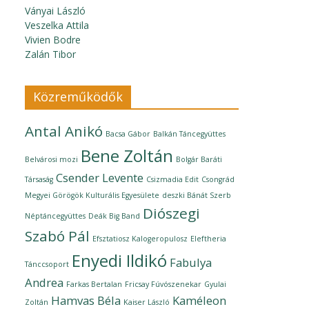
Ványai László
Veszelka Attila
Vivien Bodre
Zalán Tibor
Közreműködők
Antal Anikó
Bacsa Gábor
Balkán Táncegyüttes
Bene Zoltán
Belvárosi mozi
Bolgár Baráti
Csender Levente
Társaság
Csizmadia Edit
Csongrád
Megyei Görögök Kulturális Egyesülete
deszki Bánát Szerb
Diószegi
Néptáncegyüttes
Deák Big Band
Szabó Pál
Efsztatiosz Kalogeropulosz
Eleftheria
Enyedi Ildikó
Fabulya
Tánccsoport
Andrea
Farkas Bertalan
Fricsay Fúvószenekar
Gyulai
Hamvas Béla
Kaméleon
Zoltán
Kaiser László