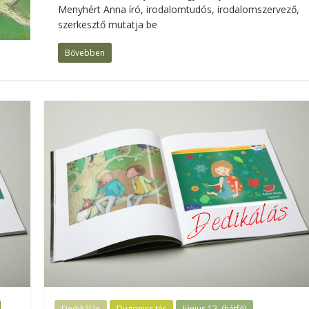
Menyhért Anna író, irodalomtudós, irodalomszervező,
szerkesztő mutatja be
Bővebben
Dedikálás
Dugonics tér
Június 12. (hétfő)