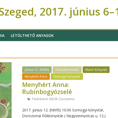
zeged, 2017. június 6–
RIA
LETÖLTHETŐ ANYAGOK
Június 12. (hétfő)
Könyvbemutató
Manó Könyvek
Menyhért Anna
Somogyi-könyvtár
Menyhért Anna:
Rubinbogyózselé
Palánkainé Sebők Zsuzsanna
2017. június 12. (hétfő) 10.00 Somogyi-könyvtár,
Dorozsmai fiókkönyvtár ( Negyvennyolcas u. 12.)