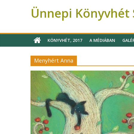
Ünnepi Könyvhét S
Ünnepi Könyvhét Szeged
KÖNYVHÉT, 2017
A MÉDIÁBAN
GALÉ
Menyhért Anna