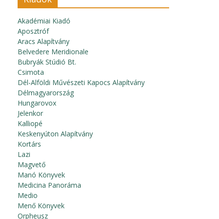
Akadémiai Kiadó
Aposztróf
Aracs Alapítvány
Belvedere Meridionale
Bubryák Stúdió Bt.
Csimota
Dél-Alföldi Művészeti Kapocs Alapítvány
Délmagyarország
Hungarovox
Jelenkor
Kalliopé
Keskenyúton Alapítvány
Kortárs
Lazi
Magvető
Manó Könyvek
Medicina Panoráma
Medio
Menő Könyvek
Orpheusz