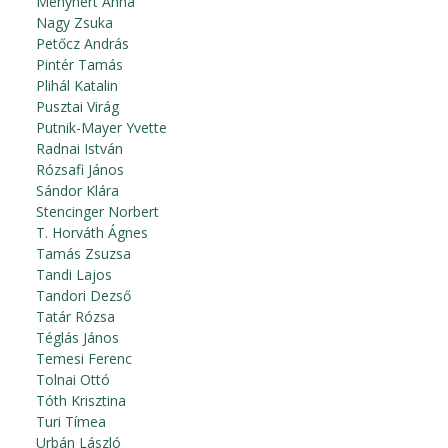
Menyhért Anna
Nagy Zsuka
Petőcz András
Pintér Tamás
Plihál Katalin
Pusztai Virág
Putnik-Mayer Yvette
Radnai István
Rózsafi János
Sándor Klára
Stencinger Norbert
T. Horváth Ágnes
Tamás Zsuzsa
Tandi Lajos
Tandori Dezső
Tatár Rózsa
Téglás János
Temesi Ferenc
Tolnai Ottó
Tóth Krisztina
Turi Tímea
Urbán László