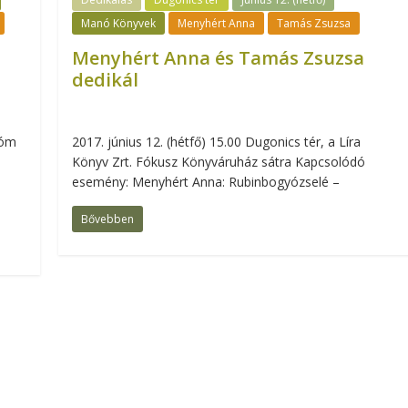
Manó Könyvek
Menyhért Anna
Tamás Zsuzsa
Menyhért Anna és Tamás Zsuzsa
dedikál
Dóm
2017. június 12. (hétfő) 15.00 Dugonics tér, a Líra
Könyv Zrt. Fókusz Könyváruház sátra Kapcsolódó
esemény: Menyhért Anna: Rubinbogyózselé –
Bővebben