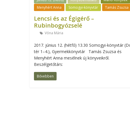
Menyhért Anna
Somogyi-könyvtár
Tamás Zsuzsa
Lencsi és az Égigérő –
Rubinbogyózselé
Vóna Mária
2017. június 12. (hétfő) 13.30 Somogyi-könyvtár (
tér 1–4.), Gyermekkönyvtár Tamás Zsuzsa és
Menyhért Anna mesélnek új könyveikről.
Beszélgetőtárs:
Bővebben