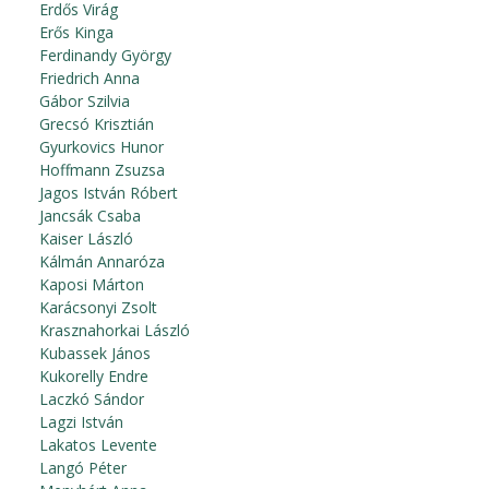
Erdős Virág
Erős Kinga
Ferdinandy György
Friedrich Anna
Gábor Szilvia
Grecsó Krisztián
Gyurkovics Hunor
Hoffmann Zsuzsa
Jagos István Róbert
Jancsák Csaba
Kaiser László
Kálmán Annaróza
Kaposi Márton
Karácsonyi Zsolt
Krasznahorkai László
Kubassek János
Kukorelly Endre
Laczkó Sándor
Lagzi István
Lakatos Levente
Langó Péter