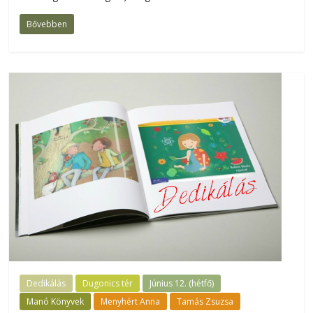
Bővebben
Dedikálás
Dugonics tér
Június 12. (hétfő)
Manó Könyvek
Menyhért Anna
Tamás Zsuzsa