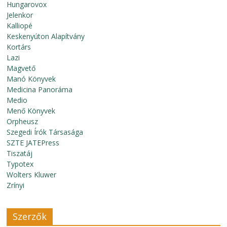
Hungarovox
Jelenkor
Kalliopé
Keskenyúton Alapítvány
Kortárs
Lazi
Magvető
Manó Könyvek
Medicina Panoráma
Medio
Menő Könyvek
Orpheusz
Szegedi Írók Társasága
SZTE JATEPress
Tiszatáj
Typotex
Wolters Kluwer
Zrínyi
Szerzők