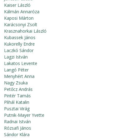
Kaiser László
Kálmán Annaróza
Kaposi Márton
Karácsonyi Zsolt
Krasznahorkai László
Kubassek János
Kukorelly Endre
Laczkó Sándor
Lagzi István
Lakatos Levente
Langó Péter
Menyhért Anna
Nagy Zsuka
Petőcz András
Pintér Tamás
Plihál Katalin
Pusztai Virág
Putnik-Mayer Yvette
Radnai István
Rózsafi János
Sándor Klára