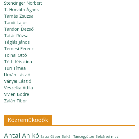
Stencinger Norbert
T. Horváth Ágnes
Tamás Zsuzsa
Tandi Lajos
Tandori Dezső
Tatár Rózsa
Téglás János
Temesi Ferenc
Tolnai Ottó
Tóth Krisztina
Turi Tímea
Urbán László
Ványai László
Veszelka Attila
Vivien Bodre
Zalán Tibor
Közreműködők
Antal Anikó
Bacsa Gábor
Balkán Táncegyüttes
Belvárosi mozi