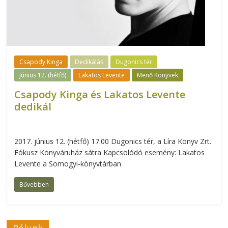
Csapody Kinga
Dedikálás
Dugonics tér
Június 12. (hétfő)
Lakatos Levente
Menő Könyvek
Csapody Kinga és Lakatos Levente
dedikál
2017. június 12. (hétfő) 17.00 Dugonics tér, a Líra Könyv Zrt.
Fókusz Könyváruház sátra Kapcsolódó esemény: Lakatos
Levente a Somogyi-könyvtárban
Bővebben