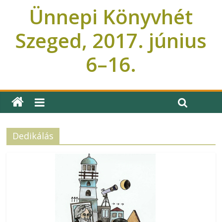
Ünnepi Könyvhét
Szeged, 2017. június
6–16.
Ünnepi Könyvhét Szeged
Dedikálás