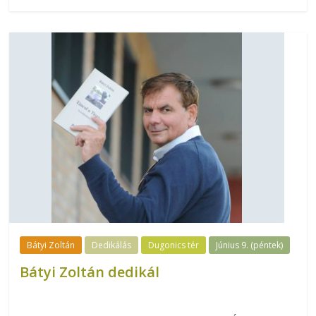
Bátyi Zoltán
Dedikálás
Dugonics tér
Június 9. (péntek)
Bátyi Zoltán dedikál