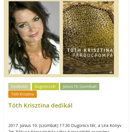
Dedikálás
Dugonics tér
Június 10. (szombat)
Tóth Krisztina
Tóth Krisztina dedikál
2017. június 10. (szombat) 17.30 Dugonics tér, a Líra Könyv
Zrt. Fókusz Könyváruház sátra Kapcsolódó esemény: