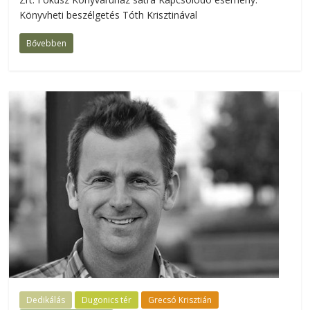
Könyvheti beszélgetés Tóth Krisztinával
Bővebben
Dedikálás
Dugonics tér
Grecsó Krisztián