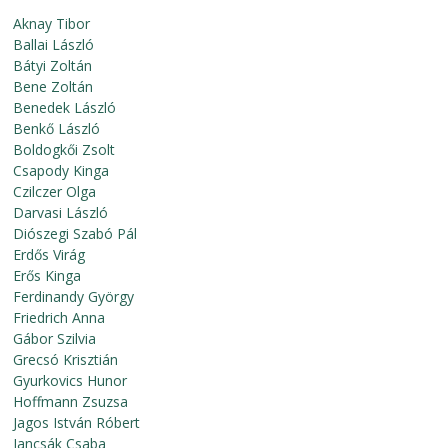
Aknay Tibor
Ballai László
Bátyi Zoltán
Bene Zoltán
Benedek László
Benkő László
Boldogkői Zsolt
Csapody Kinga
Czilczer Olga
Darvasi László
Diószegi Szabó Pál
Erdős Virág
Erős Kinga
Ferdinandy György
Friedrich Anna
Gábor Szilvia
Grecsó Krisztián
Gyurkovics Hunor
Hoffmann Zsuzsa
Jagos István Róbert
Jancsák Csaba