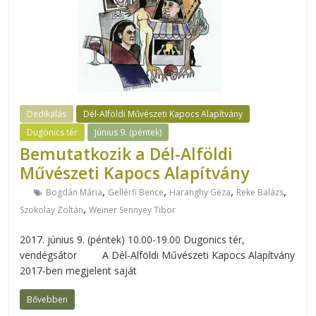
Dedikálás
Dél-Alföldi Művészeti Kapocs Alapítvány
Dugonics tér
Június 9. (péntek)
Bemutatkozik a Dél-Alföldi
Művészeti Kapocs Alapítvány
,
,
,
,
Bogdán Mária
Gellérfi Bence
Haranghy Géza
Reke Balázs
,
Szokolay Zoltán
Weiner Sennyey Tibor
2017. június 9. (péntek) 10.00-19.00 Dugonics tér,
vendégsátor A Dél-Alföldi Művészeti Kapocs Alapítvány
2017-ben megjelent saját
Bővebben