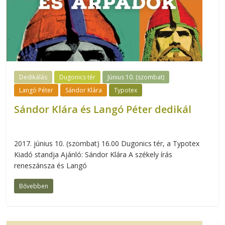
Dedikálás
Dugonics tér
Június 10. (szombat)
Langó Péter
Sándor Klára
Typotex
Sándor Klára és Langó Péter dedikál
2017. június 10. (szombat) 16.00 Dugonics tér, a Typotex
Kiadó standja Ajánló: Sándor Klára A székely írás
reneszánsza és Langó
Bővebben