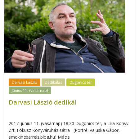
Darvasi László
Dedikálás
Dugonics tér
Június 11. (vasárnap)
Darvasi László dedikál
2017. június 11. (vasárnap) 18.30 Dugonics tér, a Líra Könyv
Zrt. Fókusz Könyváruház sátra (Portré: Valuska Gábor,
smokingbarrels.blog.hu) Mégis