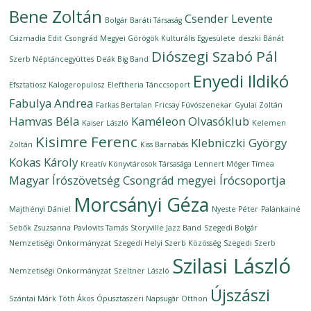
Bene Zoltán
Csender Levente
Bolgár Baráti Társaság
Csizmadia Edit
Csongrád Megyei Görögök Kulturális Egyesülete
deszki Bánát
Diószegi Szabó Pál
Szerb Néptáncegyüttes
Deák Big Band
Enyedi Ildikó
Efsztatiosz Kalogeropulosz
Eleftheria Tánccsoport
Fabulya Andrea
Farkas Bertalan
Fricsay Fúvószenekar
Gyulai Zoltán
Hamvas Béla
Kaméleon Olvasóklub
Kaiser László
Kelemen
Kisimre Ferenc
Klebniczki György
Zoltán
Kiss Barnabás
Kokas Károly
Kreatív Könyvtárosok Társasága
Lennert Móger Tímea
Magyar Írószövetség Csongrád megyei Írócsoportja
Morcsányi Géza
Majthényi Dániel
Nyeste Péter
Palánkainé
Sebők Zsuzsanna
Pavlovits Tamás
Storyville Jazz Band
Szegedi Bolgár
Nemzetiségi Önkormányzat
Szegedi Helyi Szerb Közösség
Szegedi Szerb
Szilasi László
Nemzetiségi Önkormányzat
Szeltner László
Újszászi
Szántai Márk
Tóth Ákos
Ópusztaszeri Napsugár Otthon