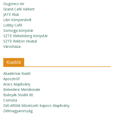
Dugonics tér
Grand Café Várkert
JATE Klub
Libri Könyvesbolt
Lobby Café
Somogyi-könyvtár
SZTE Klebelsberg Könyvtár
SZTE Rektori Hivatal
Városháza
Kiadók
Akadémiai Kiadó
Aposztróf
Aracs Alapítvány
Belvedere Meridionale
Bubryák Stúdió Bt.
Csimota
Dél-Alföldi Művészeti Kapocs Alapítvány
Délmagyarország