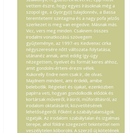
vettem észre, hogy egyes írásoknak még a
szopol ige, a György(i) tulajdonnév, a Bassa
teremtetem! szintagma és a nagy pofa jelzős
szerkezet is meg van engedve. Másnak más.
Vicc, vers meg minden. Csaknem összes
irodalmi vonatkozású szövegem
gyűjteménye, az 1997-es Kedvenxc cirka
négyszeresére nőtt változata-folytatása;
utánanéz annak, amit eddig így-úgy
nézegettem, nyelvet és formát keres ahhoz,
amit gondolni-érteni-érezni vélek.
Kukorelly Endre nem csak ír, de olvas.
Majdnem mindent, ami érdekli, amibe
belebotlik. Régieket és újakat, ezenközben
papírra veti, hogyan gondolkodik elődök és
kortársak műveiről, írásról, műfordításról, az
irodalom oktatásáról, közvetítésének
lehetőségeiről. Főként a szabálytalanságok
izgatják. Az irodalom szabálytalan és izgalmas
terepe, ahol földre szegezett tekintettel nem
veszélytelen kóborolni. A szerző új kötetének