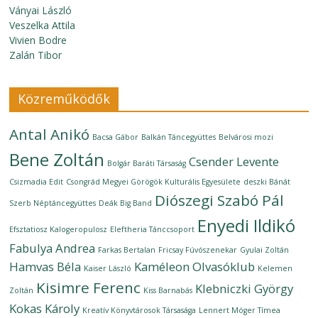
Ványai László
Veszelka Attila
Vivien Bodre
Zalán Tibor
Közreműködők
Antal Anikó
Bacsa Gábor
Balkán Táncegyüttes
Belvárosi mozi
Bene Zoltán
Csender Levente
Bolgár Baráti Társaság
Csizmadia Edit
Csongrád Megyei Görögök Kulturális Egyesülete
deszki Bánát
Diószegi Szabó Pál
Szerb Néptáncegyüttes
Deák Big Band
Enyedi Ildikó
Efsztatiosz Kalogeropulosz
Eleftheria Tánccsoport
Fabulya Andrea
Farkas Bertalan
Fricsay Fúvószenekar
Gyulai Zoltán
Hamvas Béla
Kaméleon Olvasóklub
Kaiser László
Kelemen
Kisimre Ferenc
Klebniczki György
Zoltán
Kiss Barnabás
Kokas Károly
Kreatív Könyvtárosok Társasága
Lennert Móger Tímea