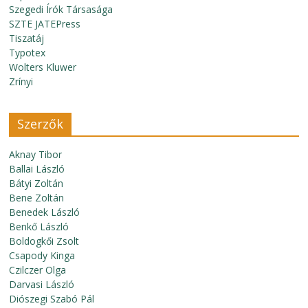
Szegedi Írók Társasága
SZTE JATEPress
Tiszatáj
Typotex
Wolters Kluwer
Zrínyi
Szerzők
Aknay Tibor
Ballai László
Bátyi Zoltán
Bene Zoltán
Benedek László
Benkő László
Boldogkői Zsolt
Csapody Kinga
Czilczer Olga
Darvasi László
Diószegi Szabó Pál