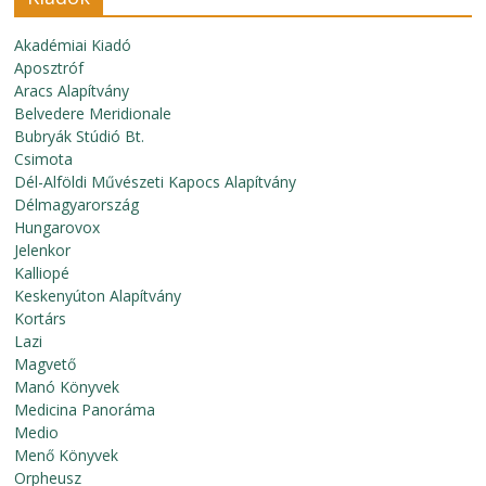
Akadémiai Kiadó
Aposztróf
Aracs Alapítvány
Belvedere Meridionale
Bubryák Stúdió Bt.
Csimota
Dél-Alföldi Művészeti Kapocs Alapítvány
Délmagyarország
Hungarovox
Jelenkor
Kalliopé
Keskenyúton Alapítvány
Kortárs
Lazi
Magvető
Manó Könyvek
Medicina Panoráma
Medio
Menő Könyvek
Orpheusz