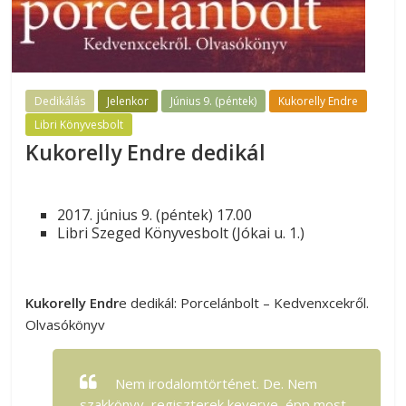
Dedikálás
Jelenkor
Június 9. (péntek)
Kukorelly Endre
Libri Könyvesbolt
Kukorelly Endre dedikál
2017. június 9. (péntek) 17.00
Libri Szeged Könyvesbolt (Jókai u. 1.)
Kukorelly Endr
e dedikál: Porcelánbolt – Kedvenxcekről.
Olvasókönyv
Nem irodalomtörténet. De. Nem
szakkönyv, regiszterek keverve, épp most