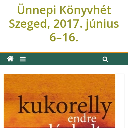
Ünnepi Könyvhét
Szeged, 2017. június
6–16.
Ünnepi Könyvhét Szeged