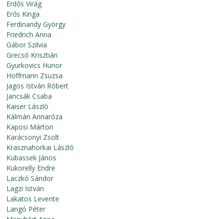
Erdős Virág
Erős Kinga
Ferdinandy György
Friedrich Anna
Gábor Szilvia
Grecsó Krisztián
Gyurkovics Hunor
Hoffmann Zsuzsa
Jagos István Róbert
Jancsák Csaba
Kaiser László
Kálmán Annaróza
Kaposi Márton
Karácsonyi Zsolt
Krasznahorkai László
Kubassek János
Kukorelly Endre
Laczkó Sándor
Lagzi István
Lakatos Levente
Langó Péter