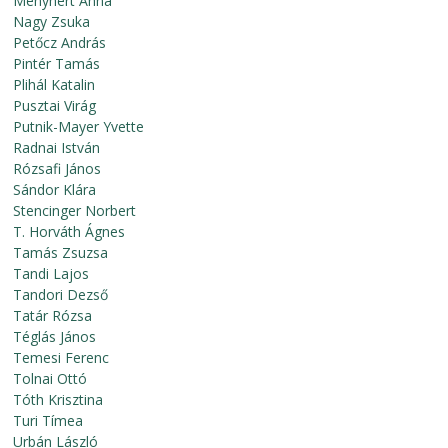
Menyhért Anna
Nagy Zsuka
Petőcz András
Pintér Tamás
Plihál Katalin
Pusztai Virág
Putnik-Mayer Yvette
Radnai István
Rózsafi János
Sándor Klára
Stencinger Norbert
T. Horváth Ágnes
Tamás Zsuzsa
Tandi Lajos
Tandori Dezső
Tatár Rózsa
Téglás János
Temesi Ferenc
Tolnai Ottó
Tóth Krisztina
Turi Tímea
Urbán László