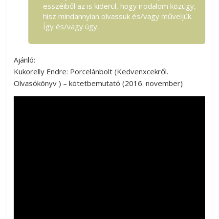
esszéiből az is kiderül, hogy irodalom közügy,
hisz mindannyian olvassuk és/vagy műveljük.
Így és/vagy úgy.
Ajánló:
Kukorelly Endre: Porcelánbolt (Kedvenxcekről.
Olvasókönyv ) – kötetbemutató (2016. november)