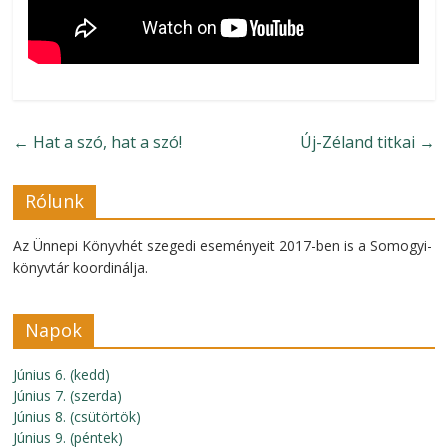
←
Hat a szó, hat a szó!
Új-Zéland titkai
→
Rólunk
Az Ünnepi Könyvhét szegedi eseményeit 2017-ben is a Somogyi-
könyvtár koordinálja.
Napok
Június 6. (kedd)
Június 7. (szerda)
Június 8. (csütörtök)
Június 9. (péntek)