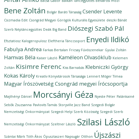
Bacsa Gábor
Balkán Táncegyüttes
Belvárosi mozi
Bene Zoltán
Csender Levente
Bolgár Baráti Társaság
Csizmadia Edit
Csongrád Megyei Görögök Kulturális Egyesülete
deszki Bánát
Diószegi Szabó Pál
Szerb Néptáncegyüttes
Deák Big Band
Enyedi Ildikó
Efsztatiosz Kalogeropulosz
Eleftheria Tánccsoport
Fabulya Andrea
Farkas Bertalan
Fricsay Fúvószenekar
Gyulai Zoltán
Hamvas Béla
Kaméleon Olvasóklub
Kaiser László
Kelemen
Kisimre Ferenc
Klebniczki György
Zoltán
Kiss Barnabás
Kokas Károly
Kreatív Könyvtárosok Társasága
Lennert Móger Tímea
Magyar Írószövetség Csongrád megyei Írócsoportja
Morcsányi Géza
Majthényi Dániel
Nyeste Péter
Palánkainé
Sebők Zsuzsanna
Pavlovits Tamás
Storyville Jazz Band
Szegedi Bolgár
Nemzetiségi Önkormányzat
Szegedi Helyi Szerb Közösség
Szegedi Szerb
Szilasi László
Nemzetiségi Önkormányzat
Szeltner László
Újszászi
Szántai Márk
Tóth Ákos
Ópusztaszeri Napsugár Otthon