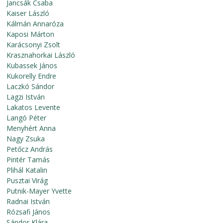
Jancsák Csaba
Kaiser László
Kálmán Annaróza
Kaposi Márton
Karácsonyi Zsolt
Krasznahorkai László
Kubassek János
Kukorelly Endre
Laczkó Sándor
Lagzi István
Lakatos Levente
Langó Péter
Menyhért Anna
Nagy Zsuka
Petőcz András
Pintér Tamás
Plihál Katalin
Pusztai Virág
Putnik-Mayer Yvette
Radnai István
Rózsafi János
Sándor Klára