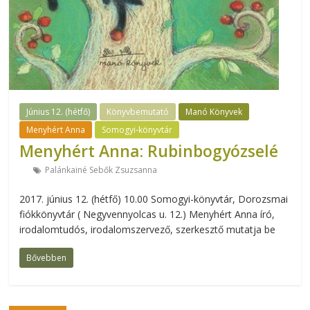
Június 12. (hétfő)
Könyvbemutató
Manó Könyvek
Menyhért Anna
Somogyi-könyvtár
Menyhért Anna: Rubinbogyózselé
Palánkainé Sebők Zsuzsanna
2017. június 12. (hétfő) 10.00 Somogyi-könyvtár, Dorozsmai
fiókkönyvtár ( Negyvennyolcas u. 12.) Menyhért Anna író,
irodalomtudós, irodalomszervező, szerkesztő mutatja be
Bővebben