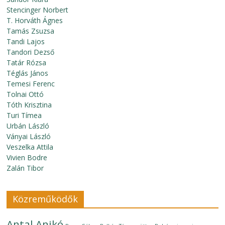
Stencinger Norbert
T. Horváth Ágnes
Tamás Zsuzsa
Tandi Lajos
Tandori Dezső
Tatár Rózsa
Téglás János
Temesi Ferenc
Tolnai Ottó
Tóth Krisztina
Turi Tímea
Urbán László
Ványai László
Veszelka Attila
Vivien Bodre
Zalán Tibor
Közreműködők
Antal Anikó