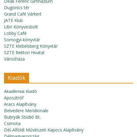
Deák Ferenc Gimnázium
Dugonics tér
Grand Café Várkert
JATE Klub
Libri Könyvesbolt
Lobby Café
Somogyi-könyvtár
SZTE Klebelsberg Könyvtár
SZTE Rektori Hivatal
Városháza
Kiadók
Akadémiai Kiadó
Aposztróf
Aracs Alapítvány
Belvedere Meridionale
Bubryák Stúdió Bt.
Csimota
Dél-Alföldi Művészeti Kapocs Alapítvány
Délmagyarország