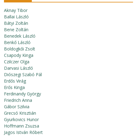
Aknay Tibor
Ballai László
Bátyi Zoltán
Bene Zoltán
Benedek László
Benkő László
Boldogkői Zsolt
Csapody Kinga
Czilczer Olga
Darvasi László
Diószegi Szabó Pál
Erdős Virág
Erős Kinga
Ferdinandy György
Friedrich Anna
Gábor Szilvia
Grecsó Krisztián
Gyurkovics Hunor
Hoffmann Zsuzsa
Jagos István Róbert