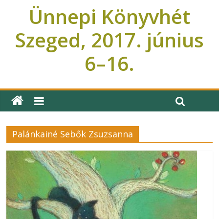
Ünnepi Könyvhét
Szeged, 2017. június
6–16.
Ünnepi Könyvhét Szeged
Palánkainé Sebők Zsuzsanna