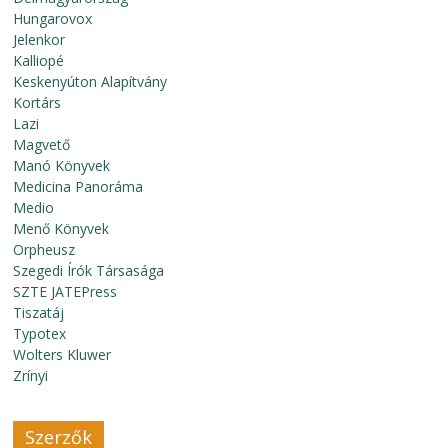
Hungarovox
Jelenkor
Kalliopé
Keskenyúton Alapítvány
Kortárs
Lazi
Magvető
Manó Könyvek
Medicina Panoráma
Medio
Menő Könyvek
Orpheusz
Szegedi Írók Társasága
SZTE JATEPress
Tiszatáj
Typotex
Wolters Kluwer
Zrínyi
Szerzők