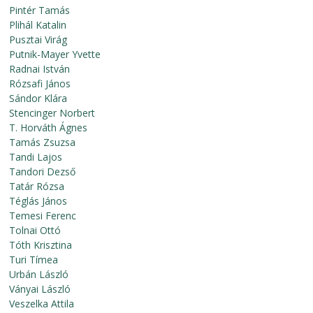
Pintér Tamás
Plihál Katalin
Pusztai Virág
Putnik-Mayer Yvette
Radnai István
Rózsafi János
Sándor Klára
Stencinger Norbert
T. Horváth Ágnes
Tamás Zsuzsa
Tandi Lajos
Tandori Dezső
Tatár Rózsa
Téglás János
Temesi Ferenc
Tolnai Ottó
Tóth Krisztina
Turi Tímea
Urbán László
Ványai László
Veszelka Attila