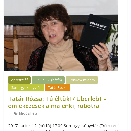
Aposztróf
Június 12. (hétfő)
Könyvbemutató
Somogyi-könyvtár
Tatár Rózsa
Tatár Rózsa: Túléltük! / Überlebt –
emlékezések a malenkij robotra
Miklós Péter
2017. június 12. (hétfő) 17.00 Somogyi-könyvtár (Dóm tér 1–