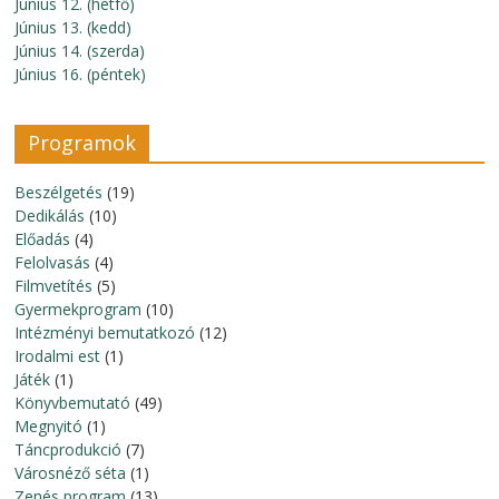
Június 12. (hétfő)
Június 13. (kedd)
Június 14. (szerda)
Június 16. (péntek)
Programok
Beszélgetés
(19)
Dedikálás
(10)
Előadás
(4)
Felolvasás
(4)
Filmvetítés
(5)
Gyermekprogram
(10)
Intézményi bemutatkozó
(12)
Irodalmi est
(1)
Játék
(1)
Könyvbemutató
(49)
Megnyitó
(1)
Táncprodukció
(7)
Városnéző séta
(1)
Zenés program
(13)