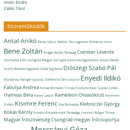
Vivien Bodre
Zalán Tibor
Közreműködők
Antal Anikó
Bacsa Gábor
Balkán Táncegyüttes
Belvárosi mozi
Bene Zoltán
Csender Levente
Bolgár Baráti Társaság
Csizmadia Edit
Csongrád Megyei Görögök Kulturális Egyesülete
deszki Bánát
Diószegi Szabó Pál
Szerb Néptáncegyüttes
Deák Big Band
Enyedi Ildikó
Efsztatiosz Kalogeropulosz
Eleftheria Tánccsoport
Fabulya Andrea
Farkas Bertalan
Fricsay Fúvószenekar
Gyulai Zoltán
Hamvas Béla
Kaméleon Olvasóklub
Kaiser László
Kelemen
Kisimre Ferenc
Klebniczki György
Zoltán
Kiss Barnabás
Kokas Károly
Kreatív Könyvtárosok Társasága
Lennert Móger Tímea
Magyar Írószövetség Csongrád megyei Írócsoportja
Morcsányi Géza