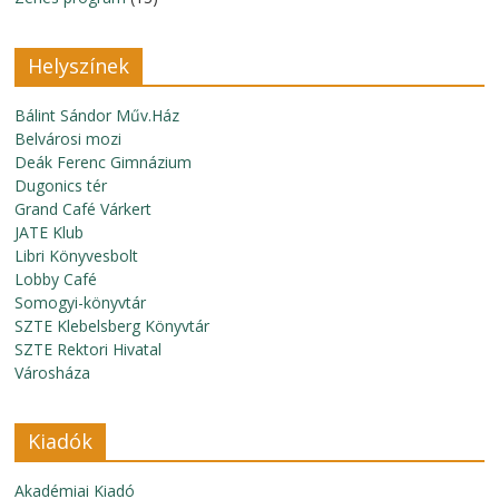
Helyszínek
Bálint Sándor Műv.Ház
Belvárosi mozi
Deák Ferenc Gimnázium
Dugonics tér
Grand Café Várkert
JATE Klub
Libri Könyvesbolt
Lobby Café
Somogyi-könyvtár
SZTE Klebelsberg Könyvtár
SZTE Rektori Hivatal
Városháza
Kiadók
Akadémiai Kiadó