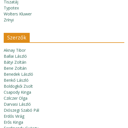
Tiszatáj
Typotex
Wolters Kluwer
Zrínyi
Szerzők
Aknay Tibor
Ballai László
Bátyi Zoltán
Bene Zoltán
Benedek László
Benkő László
Boldogkői Zsolt
Csapody Kinga
Czilczer Olga
Darvasi László
Diószegi Szabó Pál
Erdős Virág
Erős Kinga