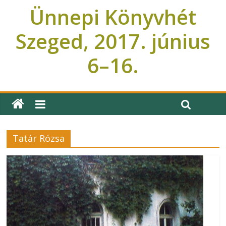
Ünnepi Könyvhét
Szeged, 2017. június
6–16.
Ünnepi Könyvhét Szeged
Tatár Rózsa