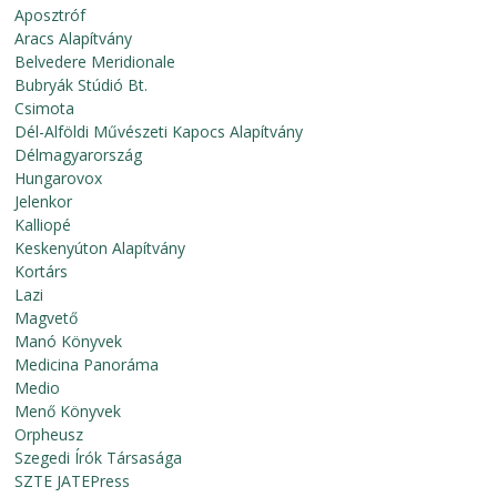
Aposztróf
Aracs Alapítvány
Belvedere Meridionale
Bubryák Stúdió Bt.
Csimota
Dél-Alföldi Művészeti Kapocs Alapítvány
Délmagyarország
Hungarovox
Jelenkor
Kalliopé
Keskenyúton Alapítvány
Kortárs
Lazi
Magvető
Manó Könyvek
Medicina Panoráma
Medio
Menő Könyvek
Orpheusz
Szegedi Írók Társasága
SZTE JATEPress