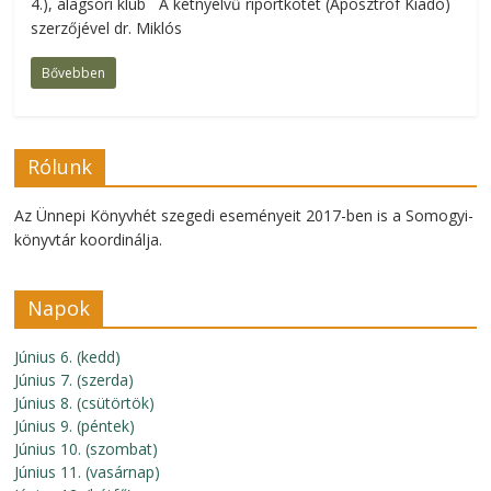
4.), alagsori klub A kétnyelvű riportkötet (Aposztróf Kiadó)
szerzőjével dr. Miklós
Bővebben
Rólunk
Az Ünnepi Könyvhét szegedi eseményeit 2017-ben is a Somogyi-
könyvtár koordinálja.
Napok
Június 6. (kedd)
Június 7. (szerda)
Június 8. (csütörtök)
Június 9. (péntek)
Június 10. (szombat)
Június 11. (vasárnap)