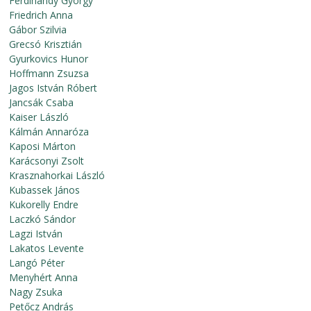
Ferdinandy György
Friedrich Anna
Gábor Szilvia
Grecsó Krisztián
Gyurkovics Hunor
Hoffmann Zsuzsa
Jagos István Róbert
Jancsák Csaba
Kaiser László
Kálmán Annaróza
Kaposi Márton
Karácsonyi Zsolt
Krasznahorkai László
Kubassek János
Kukorelly Endre
Laczkó Sándor
Lagzi István
Lakatos Levente
Langó Péter
Menyhért Anna
Nagy Zsuka
Petőcz András