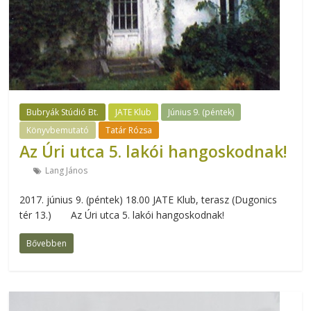
Bubryák Stúdió Bt.
JATE Klub
Június 9. (péntek)
Könyvbemutató
Tatár Rózsa
Az Úri utca 5. lakói hangoskodnak!
Lang János
2017. június 9. (péntek) 18.00 JATE Klub, terasz (Dugonics
tér 13.) Az Úri utca 5. lakói hangoskodnak!
Bővebben