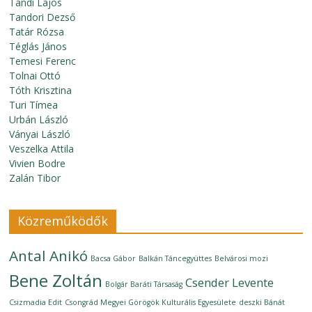
Tandi Lajos
Tandori Dezső
Tatár Rózsa
Téglás János
Temesi Ferenc
Tolnai Ottó
Tóth Krisztina
Turi Tímea
Urbán László
Ványai László
Veszelka Attila
Vivien Bodre
Zalán Tibor
Közreműködők
Antal Anikó
Bacsa Gábor
Balkán Táncegyüttes
Belvárosi mozi
Bene Zoltán
Csender Levente
Bolgár Baráti Társaság
Csizmadia Edit
Csongrád Megyei Görögök Kulturális Egyesülete
deszki Bánát