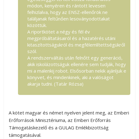
módon, kenyéren és rántott levesen
felhizlalva, hogy az ENSZ-ellenőrök ne
találjanak feltűnően lesoványodottakat
közöttük.
A riportkötet a négy és fél év
megpróbáltatásairól és a hazatérés utáni
kitaszítottságukról és megfélemlítettségükről
szól.
A rendszerváltás után felnőtt egy generáció,
akik iskolázottságuk ellenére sem tudják, hogy
mi a malenkij robot. Elsősorban nekik ajánljuk e
könyvet, és mindenkinek, aki a valóságot
akarja tudni. (Tatár Rózsa)
A kötet magyar és német nyelven jelent meg, az Emberi
Erőforrások Minisztériuma, az Emberi Erőforrás
Támogatáskezelő és a GULAG Emlékbizottság
támogatásával.