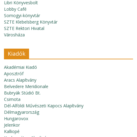
Libri Könyvesbolt
Lobby Café
Somogyi-könyvtár
SZTE Klebelsberg Könyvtár
SZTE Rektori Hivatal
Városháza
Kiadók
Akadémiai Kiadó
Aposztróf
Aracs Alapítvány
Belvedere Meridionale
Bubryák Stúdió Bt.
Csimota
Dél-Alföldi Művészeti Kapocs Alapítvány
Délmagyarország
Hungarovox
Jelenkor
Kalliopé