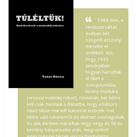
1989-ben, a
rendszerváltás
évében két
szegedi asszony
mesélte el
emlékeit. Azt,
hogy 1945
januárjában
hogyan hurcolták
el őket a
Szovjetunióba,
kicsiny munkára
(oroszul malenkij robot), mondván, hat hétre
kell csak menniük a Bánátba, hogy a háború
miatt lábon maradt kukoricát letörjék. Hat
hétre való ruhaneműt és élelmet csomagoltak,
és akik életben maradtak négy-négy és fél év
kemény bányamunka után, megromlott
egészséggel tértek vissza fondorlatos