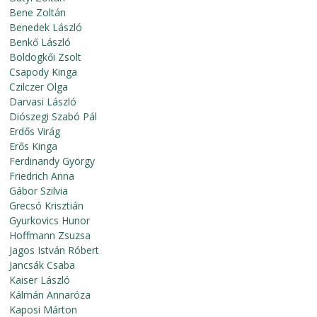
Bene Zoltán
Benedek László
Benkő László
Boldogkői Zsolt
Csapody Kinga
Czilczer Olga
Darvasi László
Diószegi Szabó Pál
Erdős Virág
Erős Kinga
Ferdinandy György
Friedrich Anna
Gábor Szilvia
Grecsó Krisztián
Gyurkovics Hunor
Hoffmann Zsuzsa
Jagos István Róbert
Jancsák Csaba
Kaiser László
Kálmán Annaróza
Kaposi Márton