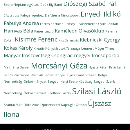
Diószegi Szabó Pál
Szerb Néptáncegyüttes
Deák Big Band
Enyedi Ildikó
Efsztatiosz Kalogeropulosz
Eleftheria Tánccsoport
Fabulya Andrea
Farkas Bertalan
Fricsay Fúvószenekar
Gyulai Zoltán
Hamvas Béla
Kaméleon Olvasóklub
Kaiser László
Kelemen
Kisimre Ferenc
Klebniczki György
Zoltán
Kiss Barnabás
Kokas Károly
Kreatív Könyvtárosok Társasága
Lennert Móger Tímea
Magyar Írószövetség Csongrád megyei Írócsoportja
Morcsányi Géza
Majthényi Dániel
Nyeste Péter
Palánkainé
Sebők Zsuzsanna
Pavlovits Tamás
Storyville Jazz Band
Szegedi Bolgár
Nemzetiségi Önkormányzat
Szegedi Helyi Szerb Közösség
Szegedi Szerb
Szilasi László
Nemzetiségi Önkormányzat
Szeltner László
Újszászi
Szántai Márk
Tóth Ákos
Ópusztaszeri Napsugár Otthon
Ilona