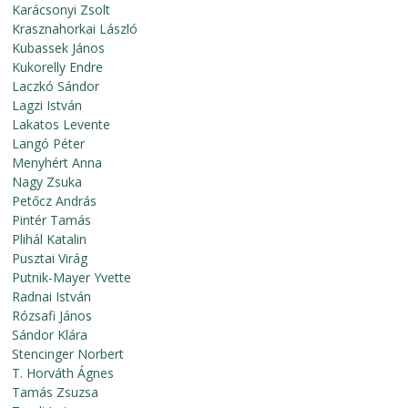
Karácsonyi Zsolt
Krasznahorkai László
Kubassek János
Kukorelly Endre
Laczkó Sándor
Lagzi István
Lakatos Levente
Langó Péter
Menyhért Anna
Nagy Zsuka
Petőcz András
Pintér Tamás
Plihál Katalin
Pusztai Virág
Putnik-Mayer Yvette
Radnai István
Rózsafi János
Sándor Klára
Stencinger Norbert
T. Horváth Ágnes
Tamás Zsuzsa