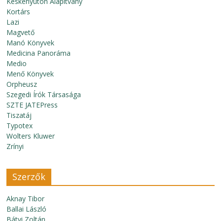
Keskenyúton Alapítvány
Kortárs
Lazi
Magvető
Manó Könyvek
Medicina Panoráma
Medio
Menő Könyvek
Orpheusz
Szegedi Írók Társasága
SZTE JATEPress
Tiszatáj
Typotex
Wolters Kluwer
Zrínyi
Szerzők
Aknay Tibor
Ballai László
Bátyi Zoltán