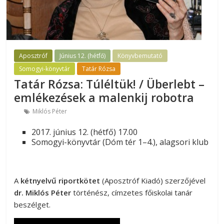
Aposztróf
Június 12. (hétfő)
Könyvbemutató
Somogyi-könyvtár
Tatár Rózsa
Tatár Rózsa: Túléltük! / Überlebt –
emlékezések a malenkij robotra
Miklós Péter
2017. június 12. (hétfő) 17.00
Somogyi-könyvtár (Dóm tér 1–4.), alagsori klub
A
kétnyelvű riportkötet
(Aposztróf Kiadó) szerzőjével
dr. Miklós Péter
történész, címzetes főiskolai tanár
beszélget.