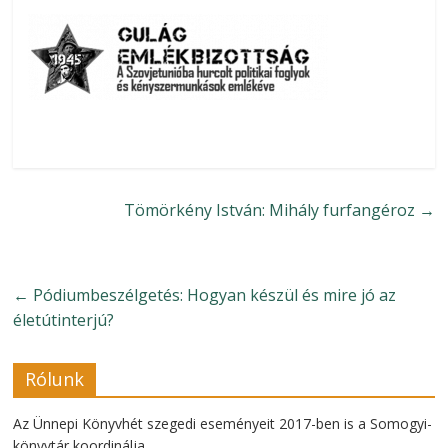
Tömörkény István: Mihály furfangéroz
→
←
Pódiumbeszélgetés: Hogyan készül és mire jó az
életútinterjú?
Rólunk
Az Ünnepi Könyvhét szegedi eseményeit 2017-ben is a Somogyi-
könyvtár koordinálja.