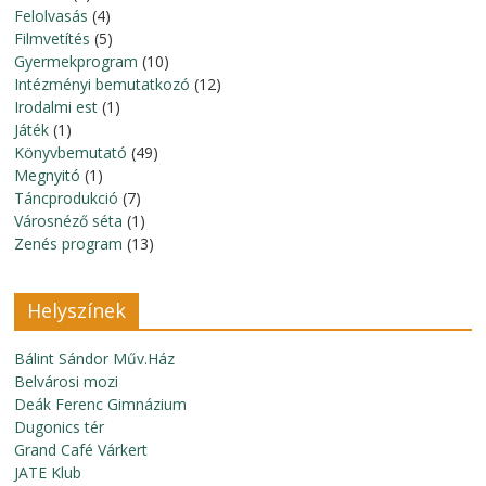
Felolvasás
(4)
Filmvetítés
(5)
Gyermekprogram
(10)
Intézményi bemutatkozó
(12)
Irodalmi est
(1)
Játék
(1)
Könyvbemutató
(49)
Megnyitó
(1)
Táncprodukció
(7)
Városnéző séta
(1)
Zenés program
(13)
Helyszínek
Bálint Sándor Műv.Ház
Belvárosi mozi
Deák Ferenc Gimnázium
Dugonics tér
Grand Café Várkert
JATE Klub