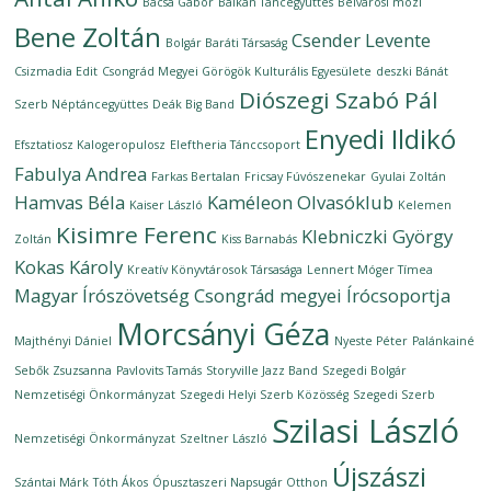
Bacsa Gábor
Balkán Táncegyüttes
Belvárosi mozi
Bene Zoltán
Csender Levente
Bolgár Baráti Társaság
Csizmadia Edit
Csongrád Megyei Görögök Kulturális Egyesülete
deszki Bánát
Diószegi Szabó Pál
Szerb Néptáncegyüttes
Deák Big Band
Enyedi Ildikó
Efsztatiosz Kalogeropulosz
Eleftheria Tánccsoport
Fabulya Andrea
Farkas Bertalan
Fricsay Fúvószenekar
Gyulai Zoltán
Hamvas Béla
Kaméleon Olvasóklub
Kaiser László
Kelemen
Kisimre Ferenc
Klebniczki György
Zoltán
Kiss Barnabás
Kokas Károly
Kreatív Könyvtárosok Társasága
Lennert Móger Tímea
Magyar Írószövetség Csongrád megyei Írócsoportja
Morcsányi Géza
Majthényi Dániel
Nyeste Péter
Palánkainé
Sebők Zsuzsanna
Pavlovits Tamás
Storyville Jazz Band
Szegedi Bolgár
Nemzetiségi Önkormányzat
Szegedi Helyi Szerb Közösség
Szegedi Szerb
Szilasi László
Nemzetiségi Önkormányzat
Szeltner László
Újszászi
Szántai Márk
Tóth Ákos
Ópusztaszeri Napsugár Otthon