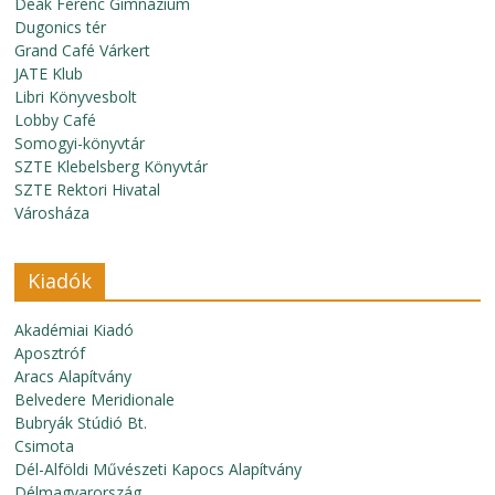
Deák Ferenc Gimnázium
Dugonics tér
Grand Café Várkert
JATE Klub
Libri Könyvesbolt
Lobby Café
Somogyi-könyvtár
SZTE Klebelsberg Könyvtár
SZTE Rektori Hivatal
Városháza
Kiadók
Akadémiai Kiadó
Aposztróf
Aracs Alapítvány
Belvedere Meridionale
Bubryák Stúdió Bt.
Csimota
Dél-Alföldi Művészeti Kapocs Alapítvány
Délmagyarország