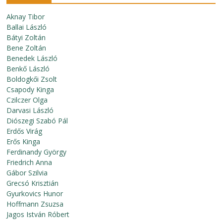
Aknay Tibor
Ballai László
Bátyi Zoltán
Bene Zoltán
Benedek László
Benkő László
Boldogkői Zsolt
Csapody Kinga
Czilczer Olga
Darvasi László
Diószegi Szabó Pál
Erdős Virág
Erős Kinga
Ferdinandy György
Friedrich Anna
Gábor Szilvia
Grecsó Krisztián
Gyurkovics Hunor
Hoffmann Zsuzsa
Jagos István Róbert