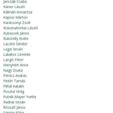
Jancsák Csaba
Kaiser László
Kálmán Annaróza
Kaposi Márton
Karácsonyi Zsolt
Krasznahorkai László
Kubassek János
Kukorelly Endre
Laczkó Sándor
Lagzi István
Lakatos Levente
Langó Péter
Menyhért Anna
Nagy Zsuka
Petőcz András
Pintér Tamás
Plihál Katalin
Pusztai Virág
Putnik-Mayer Yvette
Radnai István
Rózsafi János
Sándor Klára