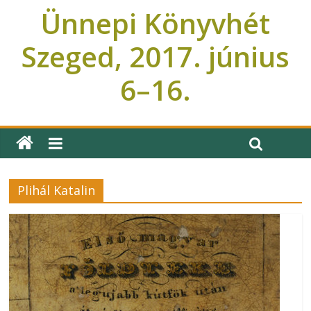
Ünnepi Könyvhét
Szeged, 2017. június
6–16.
Ünnepi Könyvhét Szeged
Plihál Katalin