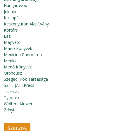
Hungarovox
Jelenkor
Kalliopé
Keskenyúton Alapítvány
Kortárs
Lazi
Magvető
Manó Könyvek
Medicina Panoráma
Medio
Menő Könyvek
Orpheusz
Szegedi Írók Társasága
SZTE JATEPress
Tiszatáj
Typotex
Wolters Kluwer
Zrínyi
Szerzők