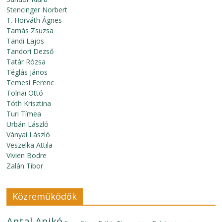
Stencinger Norbert
T. Horváth Ágnes
Tamás Zsuzsa
Tandi Lajos
Tandori Dezső
Tatár Rózsa
Téglás János
Temesi Ferenc
Tolnai Ottó
Tóth Krisztina
Turi Tímea
Urbán László
Ványai László
Veszelka Attila
Vivien Bodre
Zalán Tibor
Közreműködők
Antal Anikó