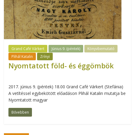
Grand Café Várkert
Június 9. (péntek)
Könyvbemutató
Plihál Katalin
Zrínyi
Nyomtatott föld- és éggömbök
2017. június 9. (péntek) 18.00 Grand Café Várkert (Stefánia)
A vetítéssel egybekötött előadáson Plihál Katalin mutatja be
Nyomtatott magyar
Bővebben