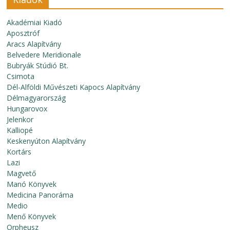
Akadémiai Kiadó
Aposztróf
Aracs Alapítvány
Belvedere Meridionale
Bubryák Stúdió Bt.
Csimota
Dél-Alföldi Művészeti Kapocs Alapítvány
Délmagyarország
Hungarovox
Jelenkor
Kalliopé
Keskenyúton Alapítvány
Kortárs
Lazi
Magvető
Manó Könyvek
Medicina Panoráma
Medio
Menő Könyvek
Orpheusz