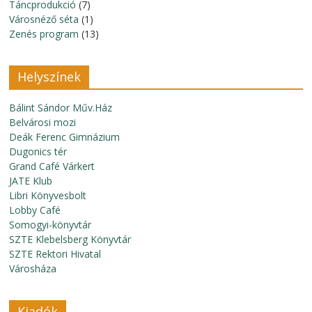
Táncprodukció
(7)
Városnéző séta
(1)
Zenés program
(13)
Helyszínek
Bálint Sándor Műv.Ház
Belvárosi mozi
Deák Ferenc Gimnázium
Dugonics tér
Grand Café Várkert
JATE Klub
Libri Könyvesbolt
Lobby Café
Somogyi-könyvtár
SZTE Klebelsberg Könyvtár
SZTE Rektori Hivatal
Városháza
Kiadók