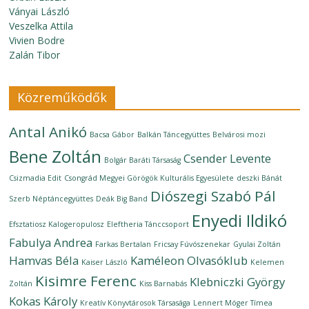
Ványai László
Veszelka Attila
Vivien Bodre
Zalán Tibor
Közreműködők
Antal Anikó
Bacsa Gábor
Balkán Táncegyüttes
Belvárosi mozi
Bene Zoltán
Csender Levente
Bolgár Baráti Társaság
Csizmadia Edit
Csongrád Megyei Görögök Kulturális Egyesülete
deszki Bánát
Diószegi Szabó Pál
Szerb Néptáncegyüttes
Deák Big Band
Enyedi Ildikó
Efsztatiosz Kalogeropulosz
Eleftheria Tánccsoport
Fabulya Andrea
Farkas Bertalan
Fricsay Fúvószenekar
Gyulai Zoltán
Hamvas Béla
Kaméleon Olvasóklub
Kaiser László
Kelemen
Kisimre Ferenc
Klebniczki György
Zoltán
Kiss Barnabás
Kokas Károly
Kreatív Könyvtárosok Társasága
Lennert Móger Tímea