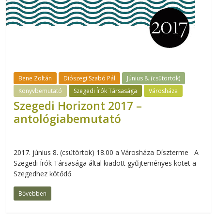
Bene Zoltán
Diószegi Szabó Pál
Június 8. (csütörtök)
Könyvbemutató
Szegedi Írók Társasága
Városháza
Szegedi Horizont 2017 –
antológiabemutató
2017. június 8. (csütörtök) 18.00 a Városháza Díszterme A
Szegedi Írók Társasága által kiadott gyűjteményes kötet a
Szegedhez kötődő
Bővebben