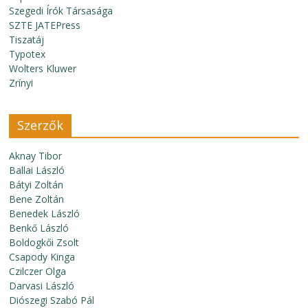
Szegedi Írók Társasága
SZTE JATEPress
Tiszatáj
Typotex
Wolters Kluwer
Zrínyi
Szerzők
Aknay Tibor
Ballai László
Bátyi Zoltán
Bene Zoltán
Benedek László
Benkő László
Boldogkői Zsolt
Csapody Kinga
Czilczer Olga
Darvasi László
Diószegi Szabó Pál