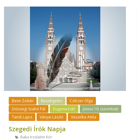
Bene Zoltán
Beszélgetés
Czilczer Olga
Diószegi Szabó Pál
Dugonics tér
Június 10. (szombat)
Tandi Lajos
Ványai László
Veszelka Attila
Szegedi Írók Napja
Baka Irodalmi Kör