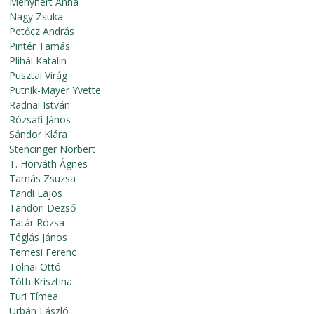
Menyhért Anna
Nagy Zsuka
Petőcz András
Pintér Tamás
Plihál Katalin
Pusztai Virág
Putnik-Mayer Yvette
Radnai István
Rózsafi János
Sándor Klára
Stencinger Norbert
T. Horváth Ágnes
Tamás Zsuzsa
Tandi Lajos
Tandori Dezső
Tatár Rózsa
Téglás János
Temesi Ferenc
Tolnai Ottó
Tóth Krisztina
Turi Tímea
Urbán László