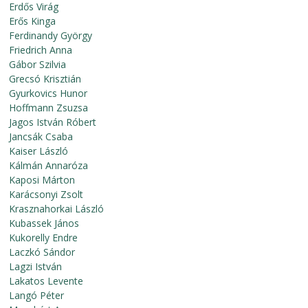
Erdős Virág
Erős Kinga
Ferdinandy György
Friedrich Anna
Gábor Szilvia
Grecsó Krisztián
Gyurkovics Hunor
Hoffmann Zsuzsa
Jagos István Róbert
Jancsák Csaba
Kaiser László
Kálmán Annaróza
Kaposi Márton
Karácsonyi Zsolt
Krasznahorkai László
Kubassek János
Kukorelly Endre
Laczkó Sándor
Lagzi István
Lakatos Levente
Langó Péter