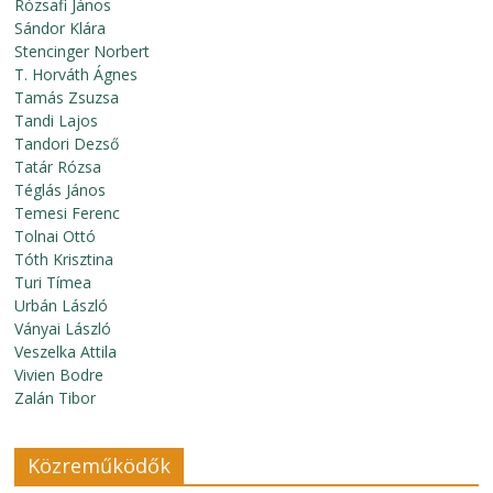
Rózsafi János
Sándor Klára
Stencinger Norbert
T. Horváth Ágnes
Tamás Zsuzsa
Tandi Lajos
Tandori Dezső
Tatár Rózsa
Téglás János
Temesi Ferenc
Tolnai Ottó
Tóth Krisztina
Turi Tímea
Urbán László
Ványai László
Veszelka Attila
Vivien Bodre
Zalán Tibor
Közreműködők