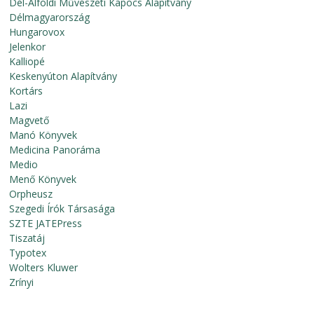
Dél-Alföldi Művészeti Kapocs Alapítvány
Délmagyarország
Hungarovox
Jelenkor
Kalliopé
Keskenyúton Alapítvány
Kortárs
Lazi
Magvető
Manó Könyvek
Medicina Panoráma
Medio
Menő Könyvek
Orpheusz
Szegedi Írók Társasága
SZTE JATEPress
Tiszatáj
Typotex
Wolters Kluwer
Zrínyi