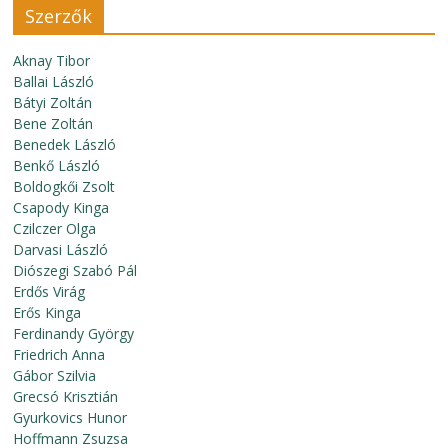
Szerzők
Aknay Tibor
Ballai László
Bátyi Zoltán
Bene Zoltán
Benedek László
Benkő László
Boldogkői Zsolt
Csapody Kinga
Czilczer Olga
Darvasi László
Diószegi Szabó Pál
Erdős Virág
Erős Kinga
Ferdinandy György
Friedrich Anna
Gábor Szilvia
Grecsó Krisztián
Gyurkovics Hunor
Hoffmann Zsuzsa