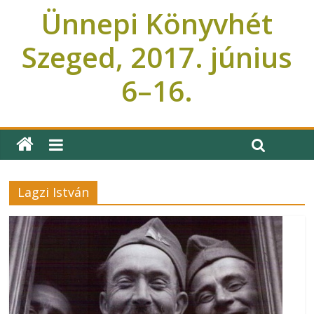
Ünnepi Könyvhét
Szeged, 2017. június
6–16.
Ünnepi Könyvhét Szeged
Lagzi István