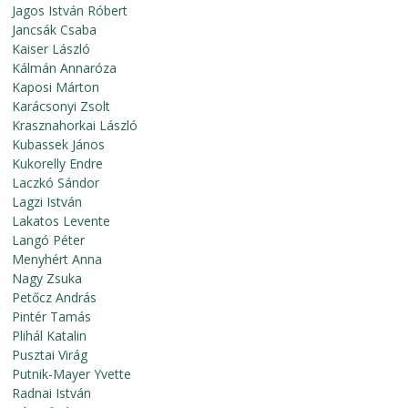
Jagos István Róbert
Jancsák Csaba
Kaiser László
Kálmán Annaróza
Kaposi Márton
Karácsonyi Zsolt
Krasznahorkai László
Kubassek János
Kukorelly Endre
Laczkó Sándor
Lagzi István
Lakatos Levente
Langó Péter
Menyhért Anna
Nagy Zsuka
Petőcz András
Pintér Tamás
Plihál Katalin
Pusztai Virág
Putnik-Mayer Yvette
Radnai István