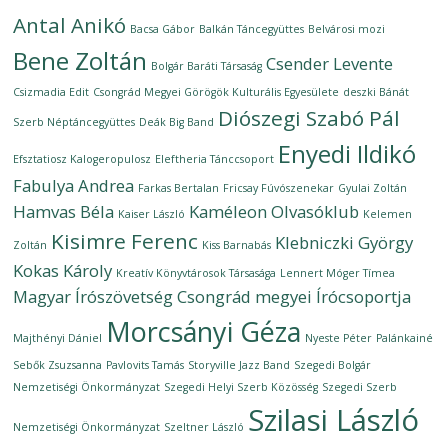
Antal Anikó
Bacsa Gábor
Balkán Táncegyüttes
Belvárosi mozi
Bene Zoltán
Csender Levente
Bolgár Baráti Társaság
Csizmadia Edit
Csongrád Megyei Görögök Kulturális Egyesülete
deszki Bánát
Diószegi Szabó Pál
Szerb Néptáncegyüttes
Deák Big Band
Enyedi Ildikó
Efsztatiosz Kalogeropulosz
Eleftheria Tánccsoport
Fabulya Andrea
Farkas Bertalan
Fricsay Fúvószenekar
Gyulai Zoltán
Hamvas Béla
Kaméleon Olvasóklub
Kaiser László
Kelemen
Kisimre Ferenc
Klebniczki György
Zoltán
Kiss Barnabás
Kokas Károly
Kreatív Könyvtárosok Társasága
Lennert Móger Tímea
Magyar Írószövetség Csongrád megyei Írócsoportja
Morcsányi Géza
Majthényi Dániel
Nyeste Péter
Palánkainé
Sebők Zsuzsanna
Pavlovits Tamás
Storyville Jazz Band
Szegedi Bolgár
Nemzetiségi Önkormányzat
Szegedi Helyi Szerb Közösség
Szegedi Szerb
Szilasi László
Nemzetiségi Önkormányzat
Szeltner László