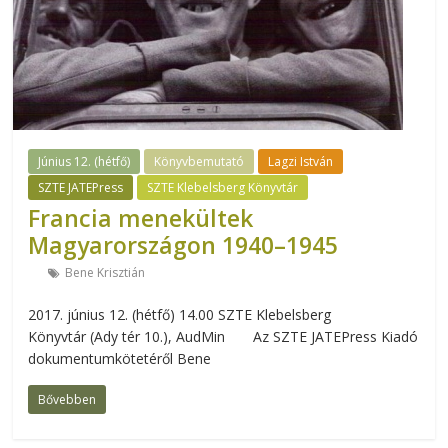
Június 12. (hétfő)
Könyvbemutató
Lagzi István
SZTE JATEPress
SZTE Klebelsberg Könyvtár
Francia menekültek
Magyarországon 1940–1945
Bene Krisztián
2017. június 12. (hétfő) 14.00 SZTE Klebelsberg
Könyvtár (Ady tér 10.), AudMin Az SZTE JATEPress Kiadó
dokumentumkötetéről Bene
Bővebben