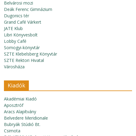
Belvárosi mozi
Deák Ferenc Gimnázium
Dugonics tér
Grand Café Várkert
JATE Klub
Libri Könyvesbolt
Lobby Café
Somogyi-könyvtár
SZTE Klebelsberg Könyvtár
SZTE Rektori Hivatal
Városháza
Kiadók
Akadémiai Kiadó
Aposztróf
Aracs Alapítvány
Belvedere Meridionale
Bubryák Stúdió Bt.
Csimota