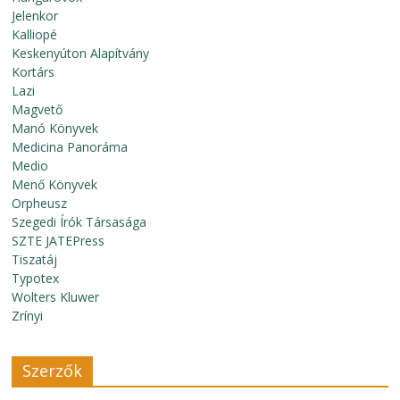
Jelenkor
Kalliopé
Keskenyúton Alapítvány
Kortárs
Lazi
Magvető
Manó Könyvek
Medicina Panoráma
Medio
Menő Könyvek
Orpheusz
Szegedi Írók Társasága
SZTE JATEPress
Tiszatáj
Typotex
Wolters Kluwer
Zrínyi
Szerzők