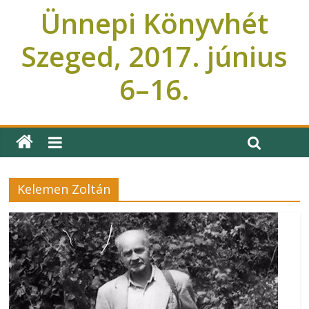
Ünnepi Könyvhét
Szeged, 2017. június
6–16.
Ünnepi Könyvhét Szeged
Kelemen Zoltán