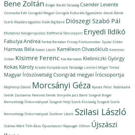
Bene Zoltán
Csender Levente
Bolgár Baráti Társaság
Csizmadia Edit
Csongrád Megyei Görögök Kulturális Egyesülete
deszki Bánát
Diószegi Szabó Pál
Szerb Néptáncegyüttes
Deák Big Band
Enyedi Ildikó
Efsztatiosz Kalogeropulosz
Eleftheria Tánccsoport
Fabulya Andrea
Farkas Bertalan
Fricsay Fúvószenekar
Gyulai Zoltán
Hamvas Béla
Kaméleon Olvasóklub
Kaiser László
Kelemen
Kisimre Ferenc
Klebniczki György
Zoltán
Kiss Barnabás
Kokas Károly
Kreatív Könyvtárosok Társasága
Lennert Móger Tímea
Magyar Írószövetség Csongrád megyei Írócsoportja
Morcsányi Géza
Majthényi Dániel
Nyeste Péter
Palánkainé
Sebők Zsuzsanna
Pavlovits Tamás
Storyville Jazz Band
Szegedi Bolgár
Nemzetiségi Önkormányzat
Szegedi Helyi Szerb Közösség
Szegedi Szerb
Szilasi László
Nemzetiségi Önkormányzat
Szeltner László
Újszászi
Szántai Márk
Tóth Ákos
Ópusztaszeri Napsugár Otthon