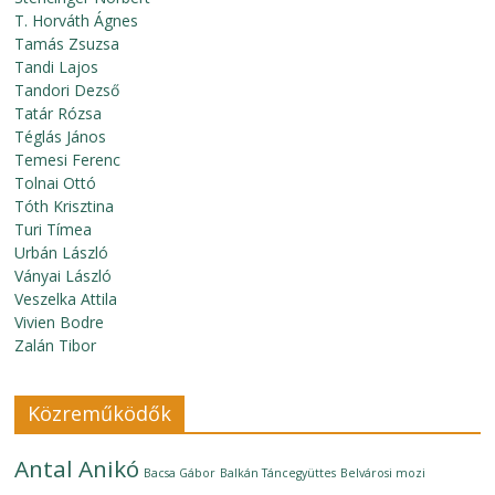
T. Horváth Ágnes
Tamás Zsuzsa
Tandi Lajos
Tandori Dezső
Tatár Rózsa
Téglás János
Temesi Ferenc
Tolnai Ottó
Tóth Krisztina
Turi Tímea
Urbán László
Ványai László
Veszelka Attila
Vivien Bodre
Zalán Tibor
Közreműködők
Antal Anikó
Bacsa Gábor
Balkán Táncegyüttes
Belvárosi mozi