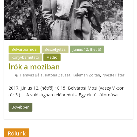
Belvárosi mozi
Beszélgetés
Június 12. (hétfő)
Könyvbemutató
Medio
Írók a moziban
,
,
,
Hamvas Béla
Katona Zsuzsa
Kelemen Zoltán
Nyeste Péter
2017. június 12. (hétfő) 18.15 Belvárosi Mozi (Vaszy Viktor
tér 3.) A valóságban felébredni – Egy életút állomásai
Bővebben
Rólunk