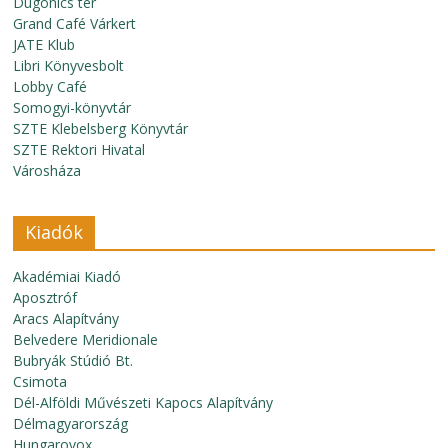
Dugonics tér
Grand Café Várkert
JATE Klub
Libri Könyvesbolt
Lobby Café
Somogyi-könyvtár
SZTE Klebelsberg Könyvtár
SZTE Rektori Hivatal
Városháza
Kiadók
Akadémiai Kiadó
Aposztróf
Aracs Alapítvány
Belvedere Meridionale
Bubryák Stúdió Bt.
Csimota
Dél-Alföldi Művészeti Kapocs Alapítvány
Délmagyarország
Hungarovox