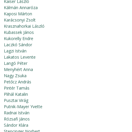
Kaiser László
Kálmán Annaróza
Kaposi Márton
Karácsonyi Zsolt
Krasznahorkai László
Kubassek János
Kukorelly Endre
Laczkó Sándor
Lagzi István
Lakatos Levente
Langó Péter
Menyhért Anna
Nagy Zsuka
Petőcz András
Pintér Tamás
Plihál Katalin
Pusztai Virág
Putnik-Mayer Yvette
Radnai István
Rózsafi János
Sándor Klára
Stencinger Norbert