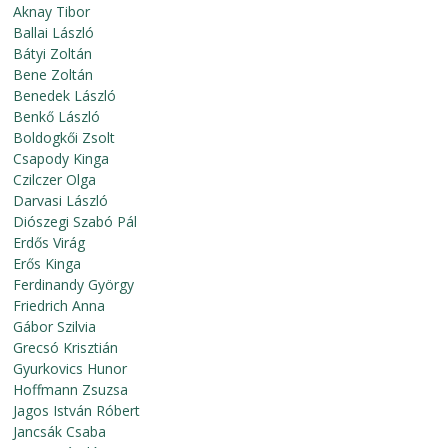
Aknay Tibor
Ballai László
Bátyi Zoltán
Bene Zoltán
Benedek László
Benkő László
Boldogkői Zsolt
Csapody Kinga
Czilczer Olga
Darvasi László
Diószegi Szabó Pál
Erdős Virág
Erős Kinga
Ferdinandy György
Friedrich Anna
Gábor Szilvia
Grecsó Krisztián
Gyurkovics Hunor
Hoffmann Zsuzsa
Jagos István Róbert
Jancsák Csaba