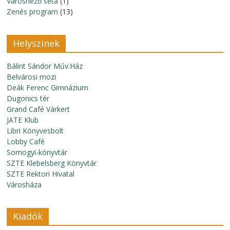
Városnéző séta
(1)
Zenés program
(13)
Helyszínek
Bálint Sándor Műv.Ház
Belvárosi mozi
Deák Ferenc Gimnázium
Dugonics tér
Grand Café Várkert
JATE Klub
Libri Könyvesbolt
Lobby Café
Somogyi-könyvtár
SZTE Klebelsberg Könyvtár
SZTE Rektori Hivatal
Városháza
Kiadók