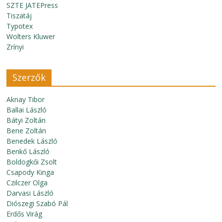
SZTE JATEPress
Tiszatáj
Typotex
Wolters Kluwer
Zrínyi
Szerzők
Aknay Tibor
Ballai László
Bátyi Zoltán
Bene Zoltán
Benedek László
Benkő László
Boldogkői Zsolt
Csapody Kinga
Czilczer Olga
Darvasi László
Diószegi Szabó Pál
Erdős Virág