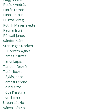
Petőcz András
Pintér Tamás
Plihál Katalin
Pusztai Virág
Putnik-Mayer Yvette
Radnai István
Rózsafi János
Sándor Klára
Stencinger Norbert
T. Horváth Ágnes
Tamás Zsuzsa
Tandi Lajos
Tandori Dezső
Tatár Rózsa
Téglás János
Temesi Ferenc
Tolnai Ottó
Tóth Krisztina
Turi Tímea
Urbán László
Ványai László