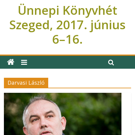
Ünnepi Könyvhét
Szeged, 2017. június
6–16.
Ünnepi Könyvhét Szeged
Darvasi László