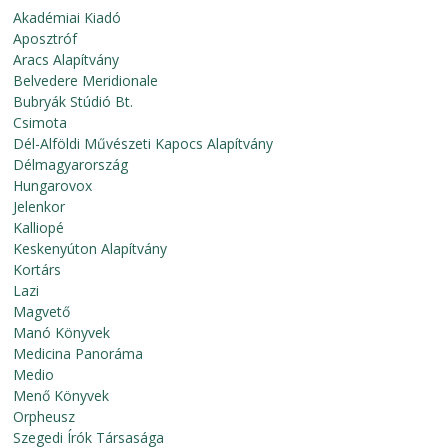
Akadémiai Kiadó
Aposztróf
Aracs Alapítvány
Belvedere Meridionale
Bubryák Stúdió Bt.
Csimota
Dél-Alföldi Művészeti Kapocs Alapítvány
Délmagyarország
Hungarovox
Jelenkor
Kalliopé
Keskenyúton Alapítvány
Kortárs
Lazi
Magvető
Manó Könyvek
Medicina Panoráma
Medio
Menő Könyvek
Orpheusz
Szegedi Írók Társasága