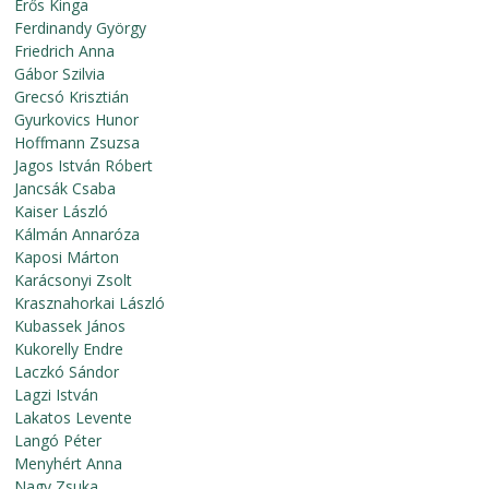
Erős Kinga
Ferdinandy György
Friedrich Anna
Gábor Szilvia
Grecsó Krisztián
Gyurkovics Hunor
Hoffmann Zsuzsa
Jagos István Róbert
Jancsák Csaba
Kaiser László
Kálmán Annaróza
Kaposi Márton
Karácsonyi Zsolt
Krasznahorkai László
Kubassek János
Kukorelly Endre
Laczkó Sándor
Lagzi István
Lakatos Levente
Langó Péter
Menyhért Anna
Nagy Zsuka