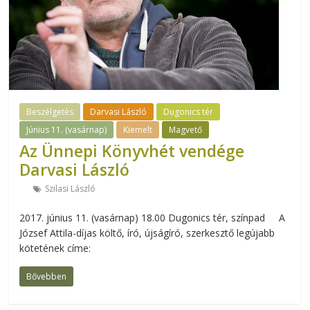
Beszélgetés
Darvasi László
Dugonics tér
Június 11. (vasárnap)
Kiemelt
Magvető
Az Ünnepi Könyvhét vendége
Darvasi László
Szilasi László
2017. június 11. (vasárnap) 18.00 Dugonics tér, színpad A
József Attila-díjas költő, író, újságíró, szerkesztő legújabb
kötetének címe:
Bővebben