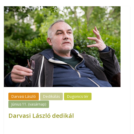
Darvasi László
Dedikálás
Dugonics tér
Június 11. (vasárnap)
Darvasi László dedikál