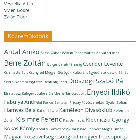
Veszelka Attila
Vivien Bodre
Zalán Tibor
Közreműködők
Antal Anikó
Bacsa Gábor
Balkán Táncegyüttes
Belvárosi mozi
Bene Zoltán
Csender Levente
Bolgár Baráti Társaság
Csizmadia Edit
Csongrád Megyei Görögök Kulturális Egyesülete
deszki Bánát
Diószegi Szabó Pál
Szerb Néptáncegyüttes
Deák Big Band
Enyedi Ildikó
Efsztatiosz Kalogeropulosz
Eleftheria Tánccsoport
Fabulya Andrea
Farkas Bertalan
Fricsay Fúvószenekar
Gyulai Zoltán
Hamvas Béla
Kaméleon Olvasóklub
Kaiser László
Kelemen
Kisimre Ferenc
Klebniczki György
Zoltán
Kiss Barnabás
Kokas Károly
Kreatív Könyvtárosok Társasága
Lennert Móger Tímea
Magyar Írószövetség Csongrád megyei Írócsoportja