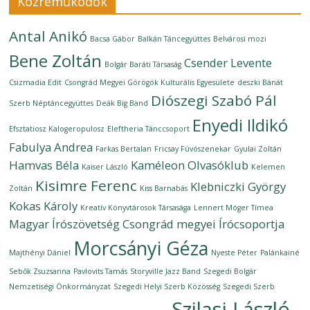
Közreműködők
Antal Anikó
Bacsa Gábor
Balkán Táncegyüttes
Belvárosi mozi
Bene Zoltán
Csender Levente
Bolgár Baráti Társaság
Csizmadia Edit
Csongrád Megyei Görögök Kulturális Egyesülete
deszki Bánát
Diószegi Szabó Pál
Szerb Néptáncegyüttes
Deák Big Band
Enyedi Ildikó
Efsztatiosz Kalogeropulosz
Eleftheria Tánccsoport
Fabulya Andrea
Farkas Bertalan
Fricsay Fúvószenekar
Gyulai Zoltán
Hamvas Béla
Kaméleon Olvasóklub
Kaiser László
Kelemen
Kisimre Ferenc
Klebniczki György
Zoltán
Kiss Barnabás
Kokas Károly
Kreatív Könyvtárosok Társasága
Lennert Móger Tímea
Magyar Írószövetség Csongrád megyei Írócsoportja
Morcsányi Géza
Majthényi Dániel
Nyeste Péter
Palánkainé
Sebők Zsuzsanna
Pavlovits Tamás
Storyville Jazz Band
Szegedi Bolgár
Nemzetiségi Önkormányzat
Szegedi Helyi Szerb Közösség
Szegedi Szerb
Szilasi László