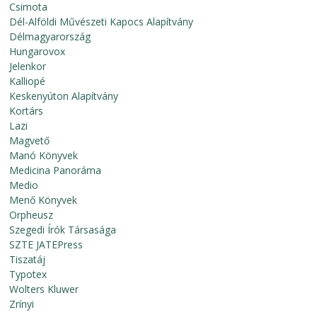
Csimota
Dél-Alföldi Művészeti Kapocs Alapítvány
Délmagyarország
Hungarovox
Jelenkor
Kalliopé
Keskenyúton Alapítvány
Kortárs
Lazi
Magvető
Manó Könyvek
Medicina Panoráma
Medio
Menő Könyvek
Orpheusz
Szegedi Írók Társasága
SZTE JATEPress
Tiszatáj
Typotex
Wolters Kluwer
Zrínyi