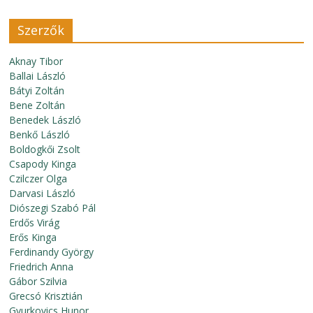
Szerzők
Aknay Tibor
Ballai László
Bátyi Zoltán
Bene Zoltán
Benedek László
Benkő László
Boldogkői Zsolt
Csapody Kinga
Czilczer Olga
Darvasi László
Diószegi Szabó Pál
Erdős Virág
Erős Kinga
Ferdinandy György
Friedrich Anna
Gábor Szilvia
Grecsó Krisztián
Gyurkovics Hunor