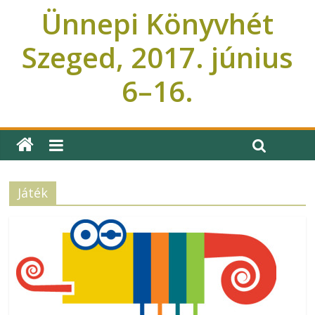
Ünnepi Könyvhét
Szeged, 2017. június
6–16.
Ünnepi Könyvhét Szeged
Játék