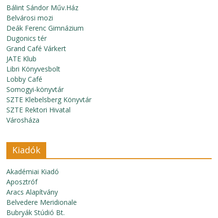
Bálint Sándor Műv.Ház
Belvárosi mozi
Deák Ferenc Gimnázium
Dugonics tér
Grand Café Várkert
JATE Klub
Libri Könyvesbolt
Lobby Café
Somogyi-könyvtár
SZTE Klebelsberg Könyvtár
SZTE Rektori Hivatal
Városháza
Kiadók
Akadémiai Kiadó
Aposztróf
Aracs Alapítvány
Belvedere Meridionale
Bubryák Stúdió Bt.