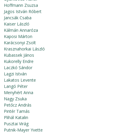
Hoffmann Zsuzsa
Jagos István Róbert
Jancsák Csaba
Kaiser László
Kálmán Annaróza
Kaposi Márton
Karácsonyi Zsolt
Krasznahorkai László
Kubassek János
Kukorelly Endre
Laczkó Sándor
Lagzi István
Lakatos Levente
Langó Péter
Menyhért Anna
Nagy Zsuka
Petőcz András
Pintér Tamás
Plihál Katalin
Pusztai Virág
Putnik-Mayer Yvette