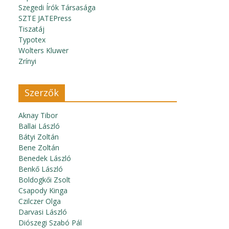
Szegedi Írók Társasága
SZTE JATEPress
Tiszatáj
Typotex
Wolters Kluwer
Zrínyi
Szerzők
Aknay Tibor
Ballai László
Bátyi Zoltán
Bene Zoltán
Benedek László
Benkő László
Boldogkői Zsolt
Csapody Kinga
Czilczer Olga
Darvasi László
Diószegi Szabó Pál