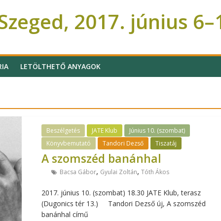
zeged, 2017. június 6–
RIA
LETÖLTHETŐ ANYAGOK
Beszélgetés
JATE Klub
Június 10. (szombat)
Könyvbemutató
Tandori Dezső
Tiszatáj
A szomszéd banánhal
,
,
Bacsa Gábor
Gyulai Zoltán
Tóth Ákos
2017. június 10. (szombat) 18.30 JATE Klub, terasz
(Dugonics tér 13.) Tandori Dezső új, A szomszéd
banánhal című