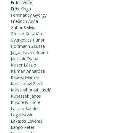
Erdős Virág
Erős Kinga
Ferdinandy György
Friedrich Anna
Gábor Szilvia
Grecsó Krisztián
Gyurkovics Hunor
Hoffmann Zsuzsa
Jagos István Róbert
Jancsák Csaba
Kaiser László
Kálmán Annaróza
Kaposi Márton
Karácsonyi Zsolt
Krasznahorkai László
Kubassek János
Kukorelly Endre
Laczkó Sándor
Lagzi István
Lakatos Levente
Langó Péter