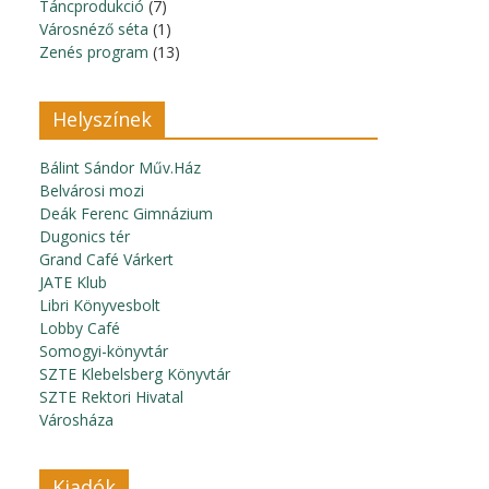
Táncprodukció
(7)
Városnéző séta
(1)
Zenés program
(13)
Helyszínek
Bálint Sándor Műv.Ház
Belvárosi mozi
Deák Ferenc Gimnázium
Dugonics tér
Grand Café Várkert
JATE Klub
Libri Könyvesbolt
Lobby Café
Somogyi-könyvtár
SZTE Klebelsberg Könyvtár
SZTE Rektori Hivatal
Városháza
Kiadók