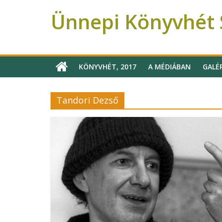
Ünnepi Könyvhét S
Ünnepi Könyvhét Szeged
KÖNYVHÉT, 2017
A MÉDIÁBAN
GALÉ
Tandori Dezső