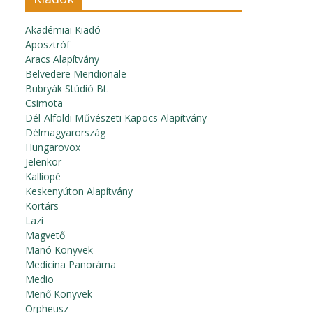
Akadémiai Kiadó
Aposztróf
Aracs Alapítvány
Belvedere Meridionale
Bubryák Stúdió Bt.
Csimota
Dél-Alföldi Művészeti Kapocs Alapítvány
Délmagyarország
Hungarovox
Jelenkor
Kalliopé
Keskenyúton Alapítvány
Kortárs
Lazi
Magvető
Manó Könyvek
Medicina Panoráma
Medio
Menő Könyvek
Orpheusz