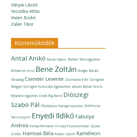
Ványai László
Veszelka Attila
Vivien Bodre
Zalán Tibor
Közreműködők
Antal Anikó
Bacsa Gábor
Balkán Táncegyüttes
Bene Zoltán
Belvárosi mozi
Bolgár Baráti
Csender Levente
Társaság
Csizmadia Edit
Csongrád
Megyei Görögök Kulturális Egyesülete
deszki Bánát Szerb
Diószegi
Néptáncegyüttes
Deák Big Band
Szabó Pál
Efsztatiosz Kalogeropulosz
Eleftheria
Enyedi Ildikó
Fabulya
Tánccsoport
Andrea
Farkas Bertalan
Fricsay Fúvószenekar
Gyulai
Hamvas Béla
Kaméleon
Zoltán
Kaiser László