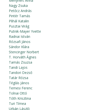
Menyhért Anna
Nagy Zsuka
Petőcz András
Pintér Tamás
Plihál Katalin
Pusztai Virág
Putnik-Mayer Yvette
Radnai István
Rózsafi János
Sándor Klára
Stencinger Norbert
T. Horváth Ágnes
Tamás Zsuzsa
Tandi Lajos
Tandori Dezső
Tatár Rózsa
Téglás János
Temesi Ferenc
Tolnai Ottó
Tóth Krisztina
Turi Tímea
Urbán László