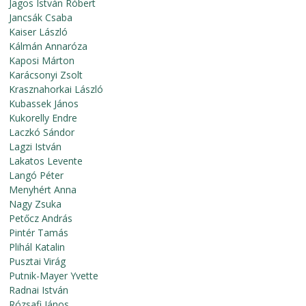
Jagos István Róbert
Jancsák Csaba
Kaiser László
Kálmán Annaróza
Kaposi Márton
Karácsonyi Zsolt
Krasznahorkai László
Kubassek János
Kukorelly Endre
Laczkó Sándor
Lagzi István
Lakatos Levente
Langó Péter
Menyhért Anna
Nagy Zsuka
Petőcz András
Pintér Tamás
Plihál Katalin
Pusztai Virág
Putnik-Mayer Yvette
Radnai István
Rózsafi János