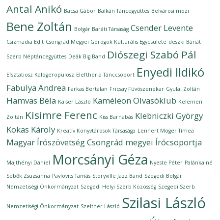
Antal Anikó
Bacsa Gábor
Balkán Táncegyüttes
Belvárosi mozi
Bene Zoltán
Csender Levente
Bolgár Baráti Társaság
Csizmadia Edit
Csongrád Megyei Görögök Kulturális Egyesülete
deszki Bánát
Diószegi Szabó Pál
Szerb Néptáncegyüttes
Deák Big Band
Enyedi Ildikó
Efsztatiosz Kalogeropulosz
Eleftheria Tánccsoport
Fabulya Andrea
Farkas Bertalan
Fricsay Fúvószenekar
Gyulai Zoltán
Hamvas Béla
Kaméleon Olvasóklub
Kaiser László
Kelemen
Kisimre Ferenc
Klebniczki György
Zoltán
Kiss Barnabás
Kokas Károly
Kreatív Könyvtárosok Társasága
Lennert Móger Tímea
Magyar Írószövetség Csongrád megyei Írócsoportja
Morcsányi Géza
Majthényi Dániel
Nyeste Péter
Palánkainé
Sebők Zsuzsanna
Pavlovits Tamás
Storyville Jazz Band
Szegedi Bolgár
Nemzetiségi Önkormányzat
Szegedi Helyi Szerb Közösség
Szegedi Szerb
Szilasi László
Nemzetiségi Önkormányzat
Szeltner László