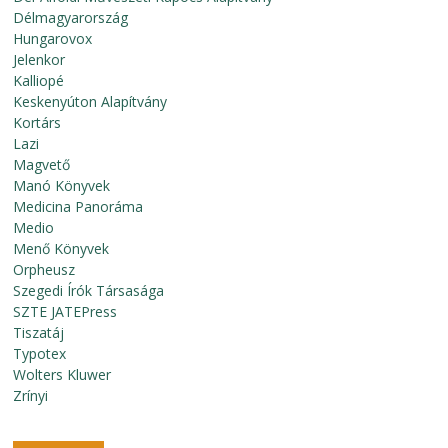
Délmagyarország
Hungarovox
Jelenkor
Kalliopé
Keskenyúton Alapítvány
Kortárs
Lazi
Magvető
Manó Könyvek
Medicina Panoráma
Medio
Menő Könyvek
Orpheusz
Szegedi Írók Társasága
SZTE JATEPress
Tiszatáj
Typotex
Wolters Kluwer
Zrínyi