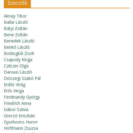
Szerzők
Aknay Tibor
Ballai László
Bátyi Zoltán
Bene Zoltán
Benedek László
Benkő László
Boldogkői Zsolt
Csapody Kinga
Czilczer Olga
Darvasi László
Diószegi Szabó Pál
Erdős Virág
Erős Kinga
Ferdinandy György
Friedrich Anna
Gábor Szilvia
Grecsó Krisztián
Gyurkovics Hunor
Hoffmann Zsuzsa