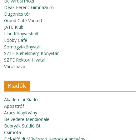
Belvárosi mozi
Deák Ferenc Gimnázium
Dugonics tér
Grand Café Várkert
JATE Klub
Libri Könyvesbolt
Lobby Café
Somogyi-könyvtár
SZTE Klebelsberg Könyvtár
SZTE Rektori Hivatal
Városháza
Kiadók
Akadémiai Kiadó
Aposztróf
Aracs Alapítvány
Belvedere Meridionale
Bubryák Stúdió Bt.
Csimota
Dél-Alföldi Művészeti Kapocs Alapítvány