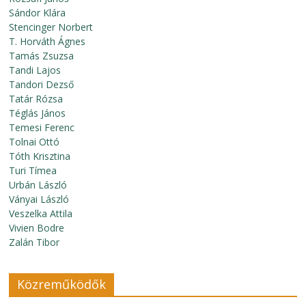
Sándor Klára
Stencinger Norbert
T. Horváth Ágnes
Tamás Zsuzsa
Tandi Lajos
Tandori Dezső
Tatár Rózsa
Téglás János
Temesi Ferenc
Tolnai Ottó
Tóth Krisztina
Turi Tímea
Urbán László
Ványai László
Veszelka Attila
Vivien Bodre
Zalán Tibor
Közreműködők