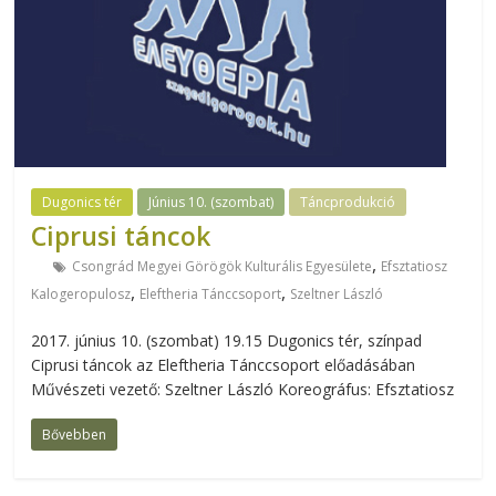
Dugonics tér
Június 10. (szombat)
Táncprodukció
Ciprusi táncok
,
Csongrád Megyei Görögök Kulturális Egyesülete
Efsztatiosz
,
,
Kalogeropulosz
Eleftheria Tánccsoport
Szeltner László
2017. június 10. (szombat) 19.15 Dugonics tér, színpad
Ciprusi táncok az Eleftheria Tánccsoport előadásában
Művészeti vezető: Szeltner László Koreográfus: Efsztatiosz
Bővebben