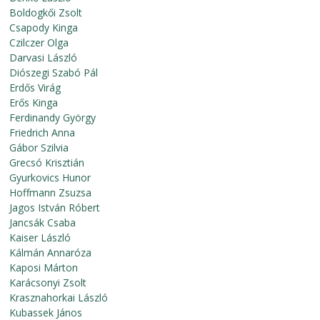
Boldogkői Zsolt
Csapody Kinga
Czilczer Olga
Darvasi László
Diószegi Szabó Pál
Erdős Virág
Erős Kinga
Ferdinandy György
Friedrich Anna
Gábor Szilvia
Grecsó Krisztián
Gyurkovics Hunor
Hoffmann Zsuzsa
Jagos István Róbert
Jancsák Csaba
Kaiser László
Kálmán Annaróza
Kaposi Márton
Karácsonyi Zsolt
Krasznahorkai László
Kubassek János