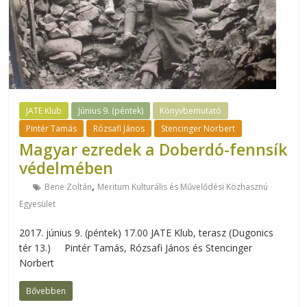
JATE Klub
Június 9. (péntek)
Könyvbemutató
Pintér Tamás
Rózsafi János
Stencinger Norbert
Magyar ezredek a Doberdó-fennsík
védelmében
,
Bene Zoltán
Meritum Kulturális és Művelődési Közhasznú
Egyesület
2017. június 9. (péntek) 17.00 JATE Klub, terasz (Dugonics
tér 13.) Pintér Tamás, Rózsafi János és Stencinger
Norbert
Bővebben