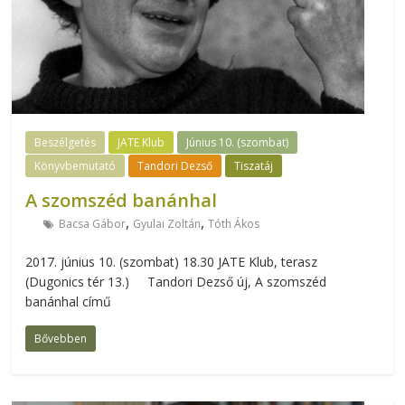
Beszélgetés
JATE Klub
Június 10. (szombat)
Könyvbemutató
Tandori Dezső
Tiszatáj
A szomszéd banánhal
,
,
Bacsa Gábor
Gyulai Zoltán
Tóth Ákos
2017. június 10. (szombat) 18.30 JATE Klub, terasz
(Dugonics tér 13.) Tandori Dezső új, A szomszéd
banánhal című
Bővebben