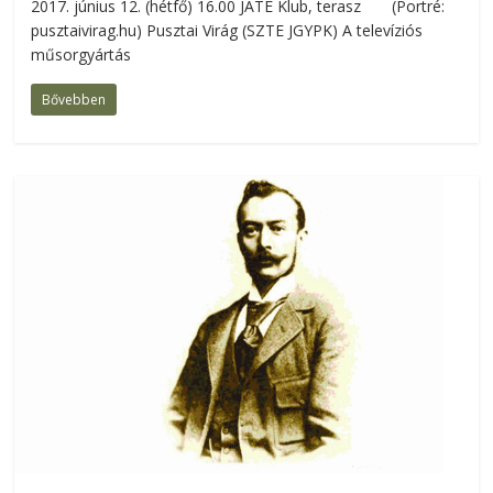
2017. június 12. (hétfő) 16.00 JATE Klub, terasz (Portré:
pusztaivirag.hu) Pusztai Virág (SZTE JGYPK) A televíziós
műsorgyártás
Bővebben