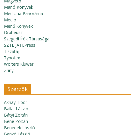
Magvető
Manó Könyvek
Medicina Panoráma
Medio
Menő Könyvek
Orpheusz
Szegedi Írók Társasága
SZTE JATEPress
Tiszatáj
Typotex
Wolters Kluwer
Zrínyi
Szerzők
Aknay Tibor
Ballai László
Bátyi Zoltán
Bene Zoltán
Benedek László
Benkő László