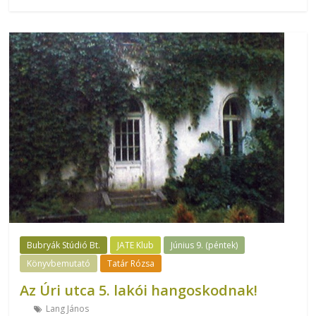
Bubryák Stúdió Bt.
JATE Klub
Június 9. (péntek)
Könyvbemutató
Tatár Rózsa
Az Úri utca 5. lakói hangoskodnak!
Lang János