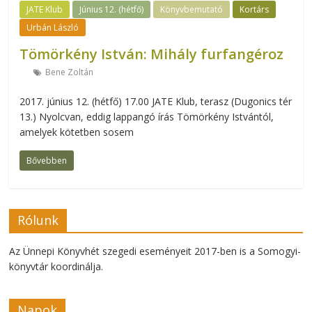
JATE Klub
Június 12. (hétfő)
Könyvbemutató
Kortárs
Urbán László
Tömörkény István: Mihály furfangéroz
Bene Zoltán
2017. június 12. (hétfő) 17.00 JATE Klub, terasz (Dugonics tér
13.) Nyolcvan, eddig lappangó írás Tömörkény Istvántól,
amelyek kötetben sosem
Bővebben
Rólunk
Az Ünnepi Könyvhét szegedi eseményeit 2017-ben is a Somogyi-
könyvtár koordinálja.
Napok