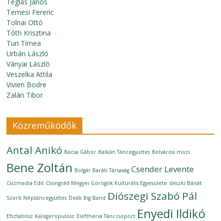
Téglás János
Temesi Ferenc
Tolnai Ottó
Tóth Krisztina
Turi Tímea
Urbán László
Ványai László
Veszelka Attila
Vivien Bodre
Zalán Tibor
Közreműködők
Antal Anikó
Bacsa Gábor
Balkán Táncegyüttes
Belvárosi mozi
Bene Zoltán
Csender Levente
Bolgár Baráti Társaság
Csizmadia Edit
Csongrád Megyei Görögök Kulturális Egyesülete
deszki Bánát
Diószegi Szabó Pál
Szerb Néptáncegyüttes
Deák Big Band
Enyedi Ildikó
Efsztatiosz Kalogeropulosz
Eleftheria Tánccsoport