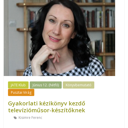
JATE Klub
Június 12. (hétfő)
Könyvbemutató
Pusztai Virág
Gyakorlati kézikönyv kezdő
televízióműsor-készítőknek
Kisimre Ferenc