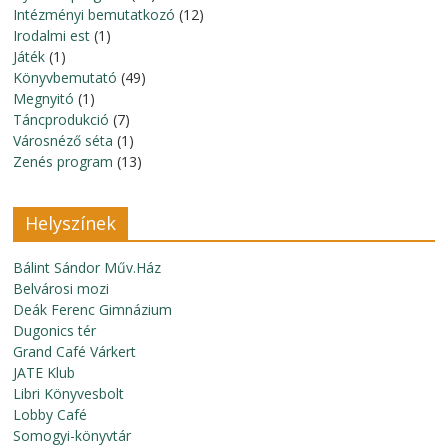
Intézményi bemutatkozó
(12)
Irodalmi est
(1)
Játék
(1)
Könyvbemutató
(49)
Megnyitó
(1)
Táncprodukció
(7)
Városnéző séta
(1)
Zenés program
(13)
Helyszínek
Bálint Sándor Műv.Ház
Belvárosi mozi
Deák Ferenc Gimnázium
Dugonics tér
Grand Café Várkert
JATE Klub
Libri Könyvesbolt
Lobby Café
Somogyi-könyvtár