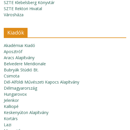
SZTE Klebelsberg Könyvtár
SZTE Rektori Hivatal
Városháza
Kiadók
Akadémiai Kiadó
Aposztróf
Aracs Alapítvány
Belvedere Meridionale
Bubryák Stúdió Bt.
Csimota
Dél-Alföldi Művészeti Kapocs Alapítvány
Délmagyarország
Hungarovox
Jelenkor
Kalliopé
Keskenyúton Alapítvány
Kortárs
Lazi