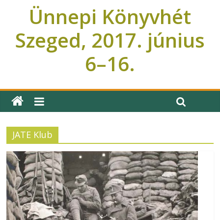
Ünnepi Könyvhét
Szeged, 2017. június
6–16.
Ünnepi Könyvhét Szeged
JATE Klub