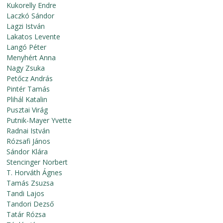
Kukorelly Endre
Laczkó Sándor
Lagzi István
Lakatos Levente
Langó Péter
Menyhért Anna
Nagy Zsuka
Petőcz András
Pintér Tamás
Plihál Katalin
Pusztai Virág
Putnik-Mayer Yvette
Radnai István
Rózsafi János
Sándor Klára
Stencinger Norbert
T. Horváth Ágnes
Tamás Zsuzsa
Tandi Lajos
Tandori Dezső
Tatár Rózsa