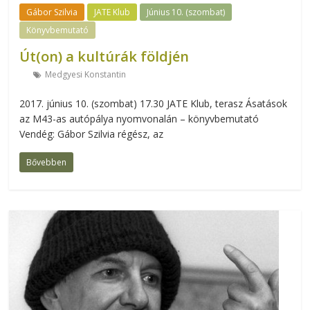
Gábor Szilvia
JATE Klub
Június 10. (szombat)
Könyvbemutató
Út(on) a kultúrák földjén
Medgyesi Konstantin
2017. június 10. (szombat) 17.30 JATE Klub, terasz Ásatások
az M43-as autópálya nyomvonalán – könyvbemutató
Vendég: Gábor Szilvia régész, az
Bővebben