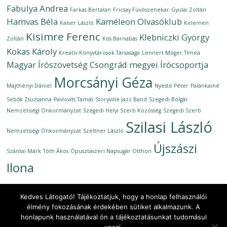
Fabulya Andrea
Farkas Bertalan
Fricsay Fúvószenekar
Gyulai Zoltán
Hamvas Béla
Kaméleon Olvasóklub
Kaiser László
Kelemen
Kisimre Ferenc
Klebniczki György
Zoltán
Kiss Barnabás
Kokas Károly
Kreatív Könyvtárosok Társasága
Lennert Móger Tímea
Magyar Írószövetség Csongrád megyei Írócsoportja
Morcsányi Géza
Majthényi Dániel
Nyeste Péter
Palánkainé
Sebők Zsuzsanna
Pavlovits Tamás
Storyville Jazz Band
Szegedi Bolgár
Nemzetiségi Önkormányzat
Szegedi Helyi Szerb Közösség
Szegedi Szerb
Szilasi László
Nemzetiségi Önkormányzat
Szeltner László
Újszászi
Szántai Márk
Tóth Ákos
Ópusztaszeri Napsugár Otthon
Ilona
Kedves Látogató! Tájékoztatjuk, hogy a honlap felhasználói
élmény fokozásának érdekében sütiket alkalmazunk. A
honlapunk használatával ön a tájékoztatásunkat tudomásul
Copyright © 2026
Ünnepi Könyvhét Szeged, 2017. június 6–16.
.