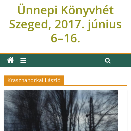
Ünnepi Könyvhét
Szeged, 2017. június
6–16.
Ünnepi Könyvhét Szeged
Krasznahorkai László