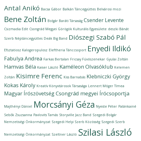
Antal Anikó
Bacsa Gábor
Balkán Táncegyüttes
Belvárosi mozi
Bene Zoltán
Csender Levente
Bolgár Baráti Társaság
Csizmadia Edit
Csongrád Megyei Görögök Kulturális Egyesülete
deszki Bánát
Diószegi Szabó Pál
Szerb Néptáncegyüttes
Deák Big Band
Enyedi Ildikó
Efsztatiosz Kalogeropulosz
Eleftheria Tánccsoport
Fabulya Andrea
Farkas Bertalan
Fricsay Fúvószenekar
Gyulai Zoltán
Hamvas Béla
Kaméleon Olvasóklub
Kaiser László
Kelemen
Kisimre Ferenc
Klebniczki György
Zoltán
Kiss Barnabás
Kokas Károly
Kreatív Könyvtárosok Társasága
Lennert Móger Tímea
Magyar Írószövetség Csongrád megyei Írócsoportja
Morcsányi Géza
Majthényi Dániel
Nyeste Péter
Palánkainé
Sebők Zsuzsanna
Pavlovits Tamás
Storyville Jazz Band
Szegedi Bolgár
Nemzetiségi Önkormányzat
Szegedi Helyi Szerb Közösség
Szegedi Szerb
Szilasi László
Nemzetiségi Önkormányzat
Szeltner László