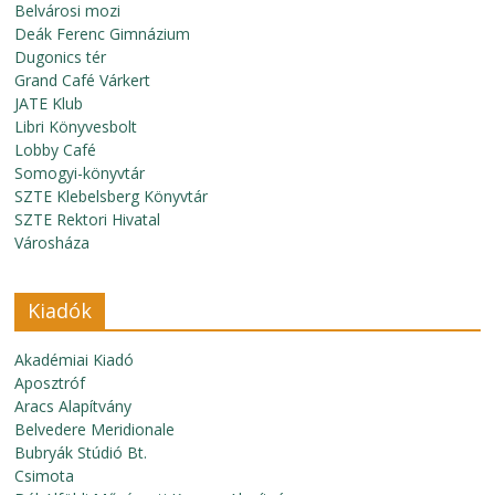
Belvárosi mozi
Deák Ferenc Gimnázium
Dugonics tér
Grand Café Várkert
JATE Klub
Libri Könyvesbolt
Lobby Café
Somogyi-könyvtár
SZTE Klebelsberg Könyvtár
SZTE Rektori Hivatal
Városháza
Kiadók
Akadémiai Kiadó
Aposztróf
Aracs Alapítvány
Belvedere Meridionale
Bubryák Stúdió Bt.
Csimota