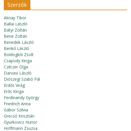
Szerzők
Aknay Tibor
Ballai László
Bátyi Zoltán
Bene Zoltán
Benedek László
Benkő László
Boldogkői Zsolt
Csapody Kinga
Czilczer Olga
Darvasi László
Diószegi Szabó Pál
Erdős Virág
Erős Kinga
Ferdinandy György
Friedrich Anna
Gábor Szilvia
Grecsó Krisztián
Gyurkovics Hunor
Hoffmann Zsuzsa