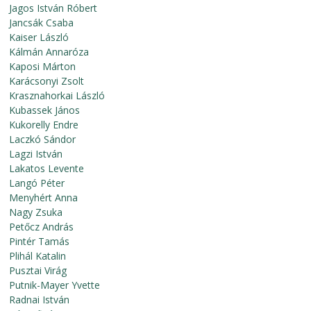
Jagos István Róbert
Jancsák Csaba
Kaiser László
Kálmán Annaróza
Kaposi Márton
Karácsonyi Zsolt
Krasznahorkai László
Kubassek János
Kukorelly Endre
Laczkó Sándor
Lagzi István
Lakatos Levente
Langó Péter
Menyhért Anna
Nagy Zsuka
Petőcz András
Pintér Tamás
Plihál Katalin
Pusztai Virág
Putnik-Mayer Yvette
Radnai István