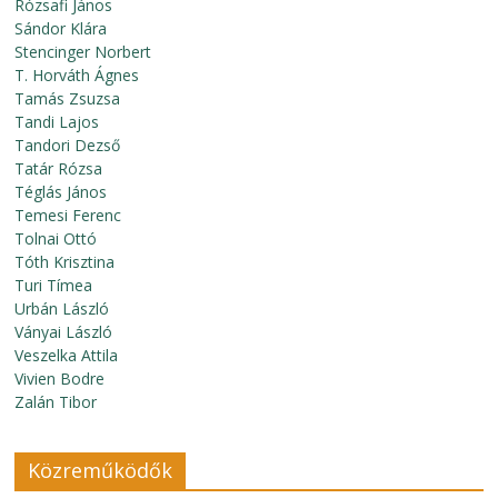
Rózsafi János
Sándor Klára
Stencinger Norbert
T. Horváth Ágnes
Tamás Zsuzsa
Tandi Lajos
Tandori Dezső
Tatár Rózsa
Téglás János
Temesi Ferenc
Tolnai Ottó
Tóth Krisztina
Turi Tímea
Urbán László
Ványai László
Veszelka Attila
Vivien Bodre
Zalán Tibor
Közreműködők