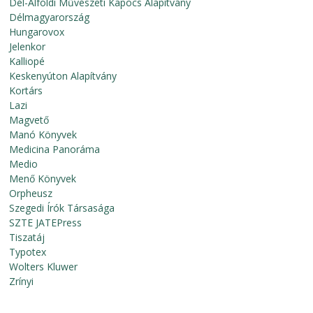
Dél-Alföldi Művészeti Kapocs Alapítvány
Délmagyarország
Hungarovox
Jelenkor
Kalliopé
Keskenyúton Alapítvány
Kortárs
Lazi
Magvető
Manó Könyvek
Medicina Panoráma
Medio
Menő Könyvek
Orpheusz
Szegedi Írók Társasága
SZTE JATEPress
Tiszatáj
Typotex
Wolters Kluwer
Zrínyi