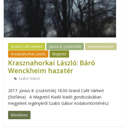
Grand Café Várkert
Június 8. (csütörtök)
Könyvbemutató
Krasznahorkai László
Magvető
Krasznahorkai László: Báró
Wenckheim hazatér
Szabó Gábor
2017. június 8. (csütörtök) 18.00 Grand Café Várkert
(Stefánia) A Magvető Kiadó kiadó gondozásában
megjelent regényéről Szabó Gábor irodalomtörténész
Bővebben