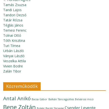
Tamás Zsuzsa
Tandi Lajos
Tandori Dezső
Tatár Rózsa
Téglás János
Temesi Ferenc
Tolnai Ottó
Tóth Krisztina
Turi Tímea
Urbán László
Ványai László
Veszelka Attila
Vivien Bodre
Zalán Tibor
Közreműködők
Antal Anikó
Bacsa Gábor
Balkán Táncegyüttes
Belvárosi mozi
Bene Zoltán
Csender Levente
Bolgár Baráti Társaság