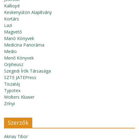
Kalliopé
Keskenyúton Alapítvány
Kortárs
Lazi
Magvető
Manó Könyvek
Medicina Panoráma
Medio
Menő Könyvek
Orpheusz
Szegedi Írók Társasága
SZTE JATEPress
Tiszatáj
Typotex
Wolters Kluwer
Zrínyi
Szerzők
Aknay Tibor