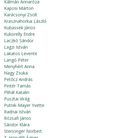
Kálmán Annaróza
Kaposi Márton
Karácsonyi Zsolt
Krasznahorkai László
Kubassek János
Kukorelly Endre
Laczkó Sándor
Lagzi István
Lakatos Levente
Langó Péter
Menyhért Anna
Nagy Zsuka
Petőcz András
Pintér Tamás
Plihál Katalin
Pusztai Virág
Putnik-Mayer Yvette
Radnai István
Rózsafi János
Sándor Klára
Stencinger Norbert
T. Horváth Ágnes