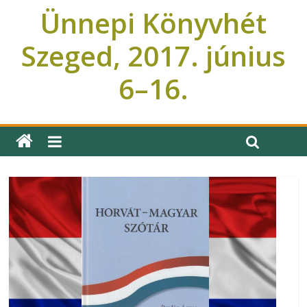
Ünnepi Könyvhét
Szeged, 2017. június
6–16.
Ünnepi Könyvhét Szeged