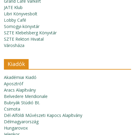
Grand Café Várkert
JATE Klub
Libri Könyvesbolt
Lobby Café
Somogyi-könyvtár
SZTE Klebelsberg Könyvtár
SZTE Rektori Hivatal
Városháza
Kiadók
Akadémiai Kiadó
Aposztróf
Aracs Alapítvány
Belvedere Meridionale
Bubryák Stúdió Bt.
Csimota
Dél-Alföldi Művészeti Kapocs Alapítvány
Délmagyarország
Hungarovox
Jelenkor