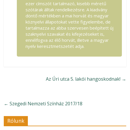
ezer címszót tartalmazó, kisebb méretű
szótárak álltak rendelkezésre. A kiadvány
döntő mértékben a mai horvát és magyar
köznyelvi állapotokat vette figyelembe, de
tartalmazza az abba szervesen beépített új
szaknyelvi szavakat és kifejezéseket is,
ennélfogva az élő horvát, illetve a magyar
nyelv keresztmetszetét adja.
Az Úri utca 5. lakói hangoskodnak!
→
←
Szegedi Nemzeti Színház 2017/18
Rólunk