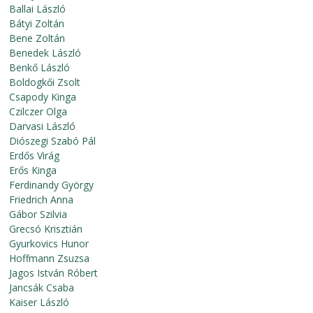
Ballai László
Bátyi Zoltán
Bene Zoltán
Benedek László
Benkő László
Boldogkői Zsolt
Csapody Kinga
Czilczer Olga
Darvasi László
Diószegi Szabó Pál
Erdős Virág
Erős Kinga
Ferdinandy György
Friedrich Anna
Gábor Szilvia
Grecsó Krisztián
Gyurkovics Hunor
Hoffmann Zsuzsa
Jagos István Róbert
Jancsák Csaba
Kaiser László