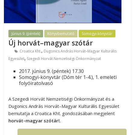
Június 9. (péntek)
Könyvbemutató
Somogyi-könyvtár
Új horvát–magyar szótár
,
Croatica Kht.
Dugonics András Horvát–Magyar Kulturális
,
Egyesület
Szegedi Horvát Nemzetiségi Önkormányzat
2017. június 9. (péntek) 17.30
Somogyi-könyvtár (Dóm tér 1-4.), 1. emeleti
folyóiratolvasó
A Szegedi Horvát Nemzetiségi Önkormányzat és a
Dugonics András Horvát–Magyar Kulturális Egyesület
bemutatja a Croatica Kht. gondozásában megjelent
horvát–magyar szótár
t.