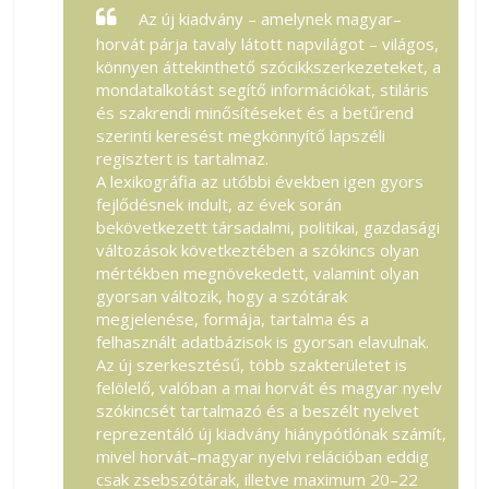
Az új kiadvány – amelynek magyar–
horvát párja tavaly látott napvilágot – világos,
könnyen áttekinthető szócikkszerkezeteket, a
mondatalkotást segítő információkat, stiláris
és szakrendi minősítéseket és a betűrend
szerinti keresést megkönnyítő lapszéli
regisztert is tartalmaz.
A lexikográfia az utóbbi években igen gyors
fejlődésnek indult, az évek során
bekövetkezett társadalmi, politikai, gazdasági
változások következtében a szókincs olyan
mértékben megnövekedett, valamint olyan
gyorsan változik, hogy a szótárak
megjelenése, formája, tartalma és a
felhasznált adatbázisok is gyorsan elavulnak.
Az új szerkesztésű, több szakterületet is
felölelő, valóban a mai horvát és magyar nyelv
szókincsét tartalmazó és a beszélt nyelvet
reprezentáló új kiadvány hiánypótlónak számít,
mivel horvát–magyar nyelvi relációban eddig
csak zsebszótárak, illetve maximum 20–22