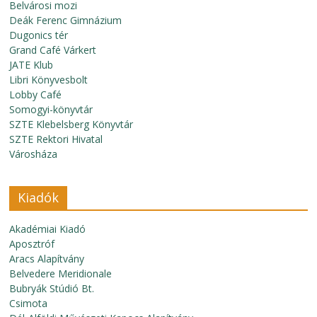
Belvárosi mozi
Deák Ferenc Gimnázium
Dugonics tér
Grand Café Várkert
JATE Klub
Libri Könyvesbolt
Lobby Café
Somogyi-könyvtár
SZTE Klebelsberg Könyvtár
SZTE Rektori Hivatal
Városháza
Kiadók
Akadémiai Kiadó
Aposztróf
Aracs Alapítvány
Belvedere Meridionale
Bubryák Stúdió Bt.
Csimota