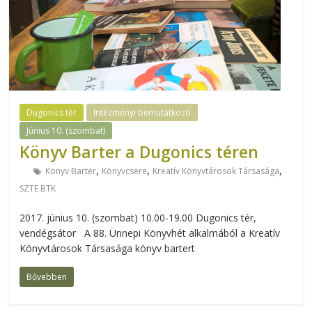
Dugonics tér
Intézményi bemutatkozó
Június 10. (szombat)
Könyv Barter a Dugonics téren
,
,
,
Könyv Barter
Könyvcsere
Kreatív Könyvtárosok Társasága
SZTE BTK
2017. június 10. (szombat) 10.00-19.00 Dugonics tér,
vendégsátor A 88. Ünnepi Könyvhét alkalmából a Kreatív
Könyvtárosok Társasága könyv bartert
Bővebben