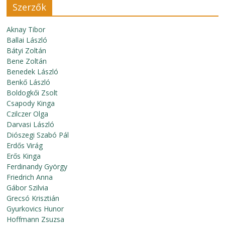
Szerzők
Aknay Tibor
Ballai László
Bátyi Zoltán
Bene Zoltán
Benedek László
Benkő László
Boldogkői Zsolt
Csapody Kinga
Czilczer Olga
Darvasi László
Diószegi Szabó Pál
Erdős Virág
Erős Kinga
Ferdinandy György
Friedrich Anna
Gábor Szilvia
Grecsó Krisztián
Gyurkovics Hunor
Hoffmann Zsuzsa