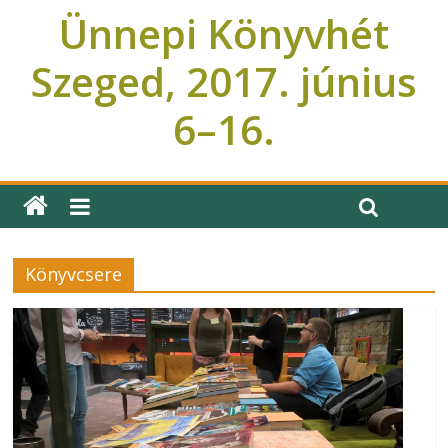
Ünnepi Könyvhét
Szeged, 2017. június
6–16.
Ünnepi Könyvhét Szeged
Könyvcsere