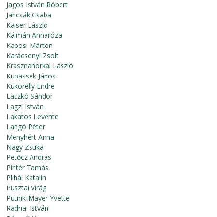
Jagos István Róbert
Jancsák Csaba
Kaiser László
Kálmán Annaróza
Kaposi Márton
Karácsonyi Zsolt
Krasznahorkai László
Kubassek János
Kukorelly Endre
Laczkó Sándor
Lagzi István
Lakatos Levente
Langó Péter
Menyhért Anna
Nagy Zsuka
Petőcz András
Pintér Tamás
Plihál Katalin
Pusztai Virág
Putnik-Mayer Yvette
Radnai István