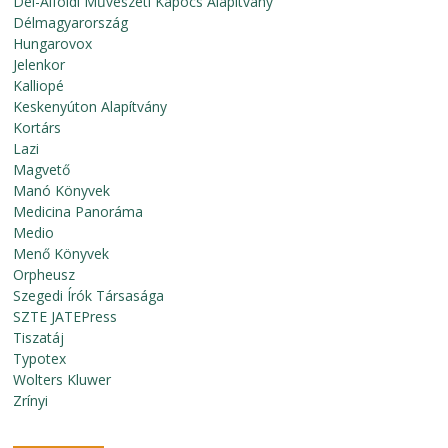
Dél-Alföldi Művészeti Kapocs Alapítvány
Délmagyarország
Hungarovox
Jelenkor
Kalliopé
Keskenyúton Alapítvány
Kortárs
Lazi
Magvető
Manó Könyvek
Medicina Panoráma
Medio
Menő Könyvek
Orpheusz
Szegedi Írók Társasága
SZTE JATEPress
Tiszatáj
Typotex
Wolters Kluwer
Zrínyi