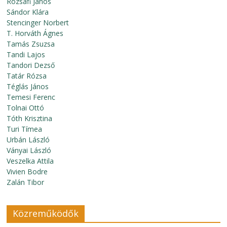
Rózsafi János
Sándor Klára
Stencinger Norbert
T. Horváth Ágnes
Tamás Zsuzsa
Tandi Lajos
Tandori Dezső
Tatár Rózsa
Téglás János
Temesi Ferenc
Tolnai Ottó
Tóth Krisztina
Turi Tímea
Urbán László
Ványai László
Veszelka Attila
Vivien Bodre
Zalán Tibor
Közreműködők