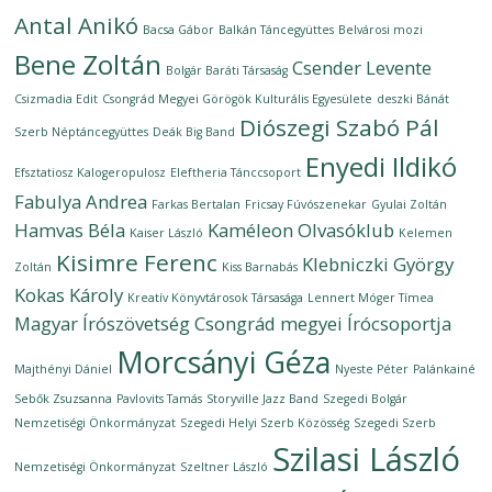
Antal Anikó
Bacsa Gábor
Balkán Táncegyüttes
Belvárosi mozi
Bene Zoltán
Csender Levente
Bolgár Baráti Társaság
Csizmadia Edit
Csongrád Megyei Görögök Kulturális Egyesülete
deszki Bánát
Diószegi Szabó Pál
Szerb Néptáncegyüttes
Deák Big Band
Enyedi Ildikó
Efsztatiosz Kalogeropulosz
Eleftheria Tánccsoport
Fabulya Andrea
Farkas Bertalan
Fricsay Fúvószenekar
Gyulai Zoltán
Hamvas Béla
Kaméleon Olvasóklub
Kaiser László
Kelemen
Kisimre Ferenc
Klebniczki György
Zoltán
Kiss Barnabás
Kokas Károly
Kreatív Könyvtárosok Társasága
Lennert Móger Tímea
Magyar Írószövetség Csongrád megyei Írócsoportja
Morcsányi Géza
Majthényi Dániel
Nyeste Péter
Palánkainé
Sebők Zsuzsanna
Pavlovits Tamás
Storyville Jazz Band
Szegedi Bolgár
Nemzetiségi Önkormányzat
Szegedi Helyi Szerb Közösség
Szegedi Szerb
Szilasi László
Nemzetiségi Önkormányzat
Szeltner László