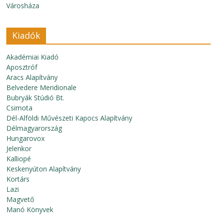
Városháza
Kiadók
Akadémiai Kiadó
Aposztróf
Aracs Alapítvány
Belvedere Meridionale
Bubryák Stúdió Bt.
Csimota
Dél-Alföldi Művészeti Kapocs Alapítvány
Délmagyarország
Hungarovox
Jelenkor
Kalliopé
Keskenyúton Alapítvány
Kortárs
Lazi
Magvető
Manó Könyvek