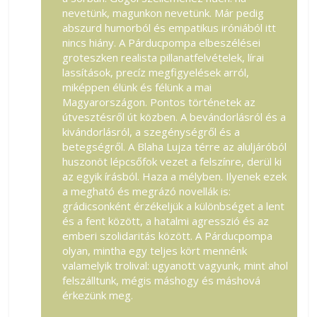
nevetünk, magunkon nevetünk. Már pedig
abszurd humorból és empatikus iróniából itt
nincs hiány. A Párducpompa elbeszélései
groteszken realista pillanatfelvételek, lírai
lassítások, precíz megfigyelések arról,
miképpen élünk és félünk a mai
Magyarországon. Pontos történetek az
útvesztésről út közben. A bevándorlásról és a
kivándorlásról, a szegénységről és a
betegségről. A Blaha Lujza térre az aluljáróból
huszonöt lépcsőfok vezet a felszínre, derül ki
az egyik írásból. Haza a mélyben. Ilyenek ezek
a megható és megrázó novellák is:
grádicsonként érzékeljük a különbséget a lent
és a fent között, a hatalmi agresszió és az
emberi szolidaritás között. A Párducpompa
olyan, mintha egy teljes kört mennénk
valamelyik trolival: ugyanott vagyunk, mint ahol
felszálltunk, mégis máshogy és máshová
érkezünk meg.