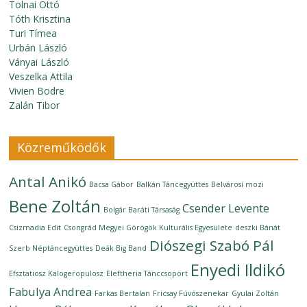
Tolnai Ottó
Tóth Krisztina
Turi Tímea
Urbán László
Ványai László
Veszelka Attila
Vivien Bodre
Zalán Tibor
Közreműködők
Antal Anikó
Bacsa Gábor
Balkán Táncegyüttes
Belvárosi mozi
Bene Zoltán
Csender Levente
Bolgár Baráti Társaság
Csizmadia Edit
Csongrád Megyei Görögök Kulturális Egyesülete
deszki Bánát
Diószegi Szabó Pál
Szerb Néptáncegyüttes
Deák Big Band
Enyedi Ildikó
Efsztatiosz Kalogeropulosz
Eleftheria Tánccsoport
Fabulya Andrea
Farkas Bertalan
Fricsay Fúvószenekar
Gyulai Zoltán