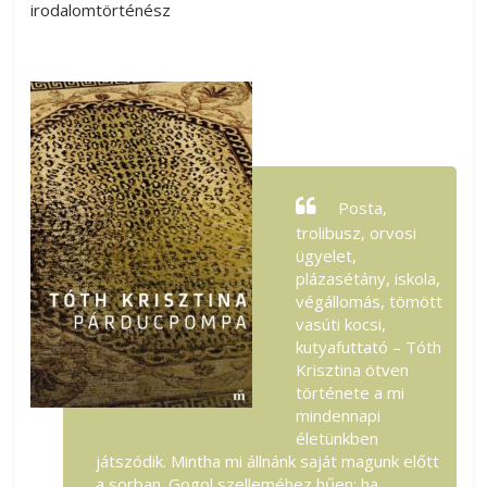
irodalomtörténész
Posta,
trolibusz, orvosi
ügyelet,
plázasétány, iskola,
végállomás, tömött
vasúti kocsi,
kutyafuttató – Tóth
Krisztina ötven
története a mi
mindennapi
életünkben
játszódik. Mintha mi állnánk saját magunk előtt
a sorban. Gogol szelleméhez hűen: ha