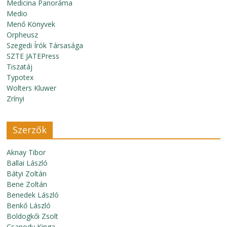
Medicina Panoráma
Medio
Menő Könyvek
Orpheusz
Szegedi Írók Társasága
SZTE JATEPress
Tiszatáj
Typotex
Wolters Kluwer
Zrínyi
Szerzők
Aknay Tibor
Ballai László
Bátyi Zoltán
Bene Zoltán
Benedek László
Benkő László
Boldogkői Zsolt
Csapody Kinga