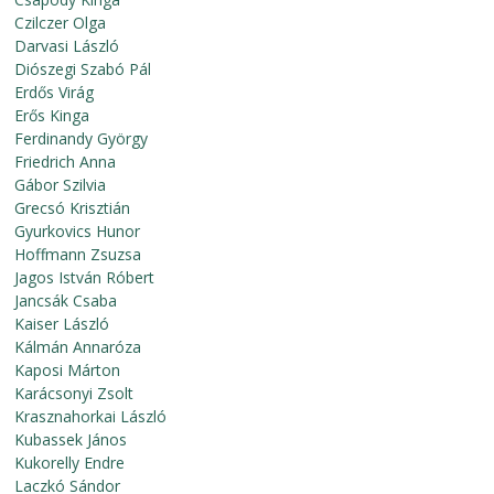
Czilczer Olga
Darvasi László
Diószegi Szabó Pál
Erdős Virág
Erős Kinga
Ferdinandy György
Friedrich Anna
Gábor Szilvia
Grecsó Krisztián
Gyurkovics Hunor
Hoffmann Zsuzsa
Jagos István Róbert
Jancsák Csaba
Kaiser László
Kálmán Annaróza
Kaposi Márton
Karácsonyi Zsolt
Krasznahorkai László
Kubassek János
Kukorelly Endre
Laczkó Sándor