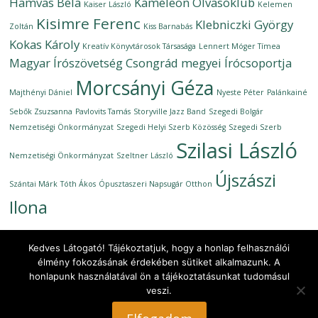
Hamvas Béla
Kaméleon Olvasóklub
Kaiser László
Kelemen
Kisimre Ferenc
Klebniczki György
Zoltán
Kiss Barnabás
Kokas Károly
Kreatív Könyvtárosok Társasága
Lennert Móger Tímea
Magyar Írószövetség Csongrád megyei Írócsoportja
Morcsányi Géza
Majthényi Dániel
Nyeste Péter
Palánkainé
Sebők Zsuzsanna
Pavlovits Tamás
Storyville Jazz Band
Szegedi Bolgár
Nemzetiségi Önkormányzat
Szegedi Helyi Szerb Közösség
Szegedi Szerb
Szilasi László
Nemzetiségi Önkormányzat
Szeltner László
Újszászi
Szántai Márk
Tóth Ákos
Ópusztaszeri Napsugár Otthon
Ilona
Kedves Látogató! Tájékoztatjuk, hogy a honlap felhasználói
élmény fokozásának érdekében sütiket alkalmazunk. A
honlapunk használatával ön a tájékoztatásunkat tudomásul
Copyright © 2026
Ünnepi Könyvhét Szeged, 2017. június 6–16.
.
veszi.
All rights reserved.
Theme: ColorMag by
ThemeGrill
. Powered by
WordPress
.