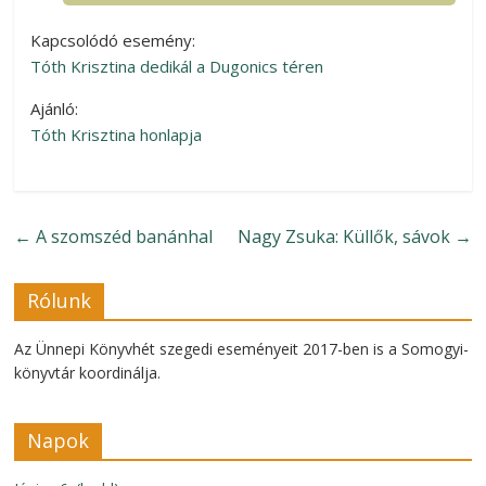
Kapcsolódó esemény:
Tóth Krisztina dedikál a Dugonics téren
Ajánló:
Tóth Krisztina honlapja
←
A szomszéd banánhal
Nagy Zsuka: Küllők, sávok
→
Rólunk
Az Ünnepi Könyvhét szegedi eseményeit 2017-ben is a Somogyi-
könyvtár koordinálja.
Napok