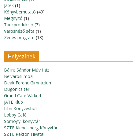
Játék
(1)
Könyvbemutató
(49)
Megnyitó
(1)
Táncprodukció
(7)
Városnéző séta
(1)
Zenés program
(13)
Helyszínek
Bálint Sándor Műv.Ház
Belvárosi mozi
Deák Ferenc Gimnázium
Dugonics tér
Grand Café Várkert
JATE Klub
Libri Könyvesbolt
Lobby Café
Somogyi-könyvtár
SZTE Klebelsberg Könyvtár
SZTE Rektori Hivatal