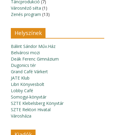
Táncprodukció
(7)
Városnéző séta
(1)
Zenés program
(13)
Helyszínek
Bálint Sándor Műv.Ház
Belvárosi mozi
Deák Ferenc Gimnázium
Dugonics tér
Grand Café Várkert
JATE Klub
Libri Könyvesbolt
Lobby Café
Somogyi-könyvtár
SZTE Klebelsberg Könyvtár
SZTE Rektori Hivatal
Városháza
Kiadók