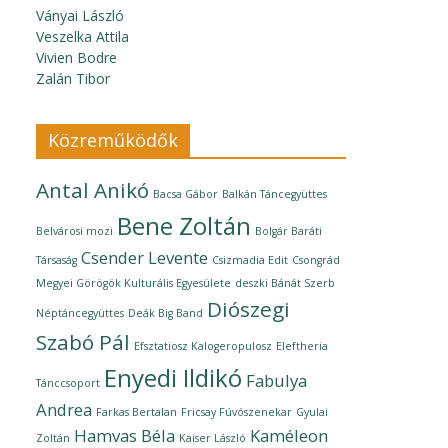
Ványai László
Veszelka Attila
Vivien Bodre
Zalán Tibor
Közreműködők
Antal Anikó
Bacsa Gábor
Balkán Táncegyüttes
Bene Zoltán
Belvárosi mozi
Bolgár Baráti
Csender Levente
Társaság
Csizmadia Edit
Csongrád
Megyei Görögök Kulturális Egyesülete
deszki Bánát Szerb
Diószegi
Néptáncegyüttes
Deák Big Band
Szabó Pál
Efsztatiosz Kalogeropulosz
Eleftheria
Enyedi Ildikó
Fabulya
Tánccsoport
Andrea
Farkas Bertalan
Fricsay Fúvószenekar
Gyulai
Hamvas Béla
Kaméleon
Zoltán
Kaiser László