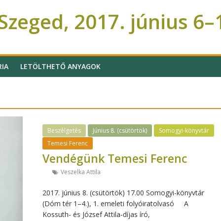
zeged, 2017. június 6–
RIA
LETÖLTHETŐ ANYAGOK
Beszélgetés
Június 8. (csütörtök)
Somogyi-könyvtár
Temesi Ferenc
Vendégünk Temesi Ferenc
Veszelka Attila
2017. június 8. (csütörtök) 17.00 Somogyi-könyvtár
(Dóm tér 1–4.), 1. emeleti folyóiratolvasó A
Kossuth- és József Attila-díjas író,