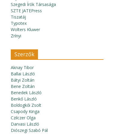
Szegedi Írók Társasága
SZTE JATEPress
Tiszatáj
Typotex
Wolters Kluwer
Zrínyi
Szerzők
Aknay Tibor
Ballai László
Bátyi Zoltán
Bene Zoltán
Benedek László
Benkő László
Boldogkői Zsolt
Csapody Kinga
Czilczer Olga
Darvasi László
Diószegi Szabó Pál