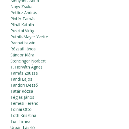
Menyhért Anna
Nagy Zsuka
Petőcz András
Pintér Tamás
Plihál Katalin
Pusztai Virág
Putnik-Mayer Yvette
Radnai István
Rózsafi János
Sándor Klára
Stencinger Norbert
T. Horváth Ágnes
Tamás Zsuzsa
Tandi Lajos
Tandori Dezső
Tatár Rózsa
Téglás János
Temesi Ferenc
Tolnai Ottó
Tóth Krisztina
Turi Tímea
Urbán László