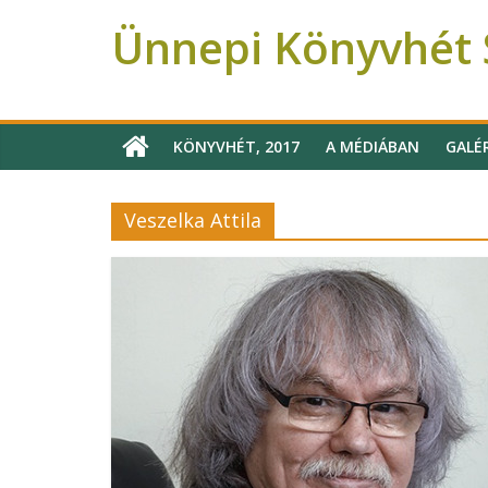
Ünnepi Könyvhét S
Ünnepi Könyvhét Szeged
KÖNYVHÉT, 2017
A MÉDIÁBAN
GALÉ
Veszelka Attila