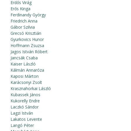
Erdős Virág
Erős Kinga
Ferdinandy György
Friedrich Anna
Gábor Szilvia
Grecsó Krisztián
Gyurkovics Hunor
Hoffmann Zsuzsa
Jagos István Róbert
Jancsák Csaba
Kaiser László
Kálmán Annaróza
Kaposi Márton
Karácsonyi Zsolt
Krasznahorkai László
Kubassek János
Kukorelly Endre
Laczkó Sándor
Lagzi István
Lakatos Levente
Langó Péter