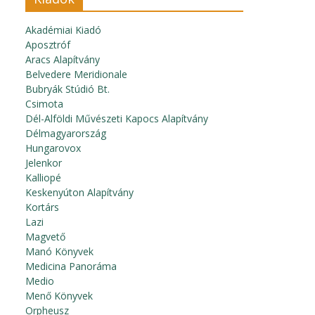
Akadémiai Kiadó
Aposztróf
Aracs Alapítvány
Belvedere Meridionale
Bubryák Stúdió Bt.
Csimota
Dél-Alföldi Művészeti Kapocs Alapítvány
Délmagyarország
Hungarovox
Jelenkor
Kalliopé
Keskenyúton Alapítvány
Kortárs
Lazi
Magvető
Manó Könyvek
Medicina Panoráma
Medio
Menő Könyvek
Orpheusz