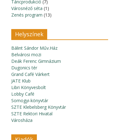
Táncprodukció
(7)
Városnéző séta
(1)
Zenés program
(13)
Helyszínek
Bálint Sándor Műv.Ház
Belvárosi mozi
Deák Ferenc Gimnázium
Dugonics tér
Grand Café Várkert
JATE Klub
Libri Könyvesbolt
Lobby Café
Somogyi-könyvtár
SZTE Klebelsberg Könyvtár
SZTE Rektori Hivatal
Városháza
Kiadók