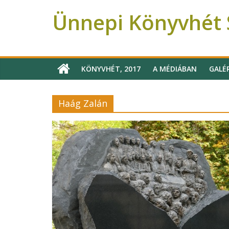
Ünnepi Könyvhét S
Ünnepi Könyvhét Szeged
KÖNYVHÉT, 2017
A MÉDIÁBAN
GALÉ
Haág Zalán