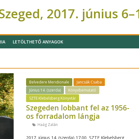
zeged, 2017. június 6–
RIA
LETÖLTHETŐ ANYAGOK
Belvedere Meridionale
Jancsák Csaba
Június 14. (szerda)
Könyvbemutató
SZTE Klebelsberg Könyvtár
Szegeden lobbant fel az 1956-
os forradalom lángja
Haág Zalán
2017. június 14. (szerda) 17.00 SZTE Klebelsberg