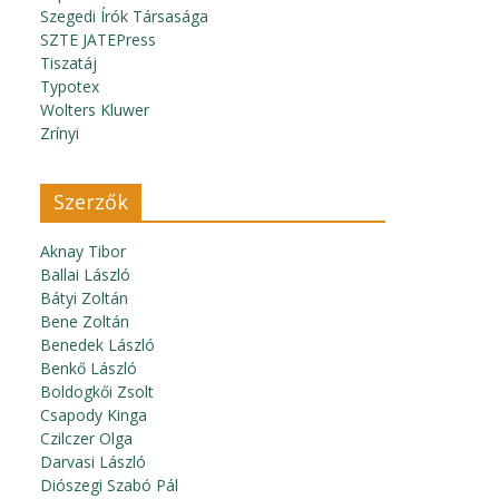
Szegedi Írók Társasága
SZTE JATEPress
Tiszatáj
Typotex
Wolters Kluwer
Zrínyi
Szerzők
Aknay Tibor
Ballai László
Bátyi Zoltán
Bene Zoltán
Benedek László
Benkő László
Boldogkői Zsolt
Csapody Kinga
Czilczer Olga
Darvasi László
Diószegi Szabó Pál