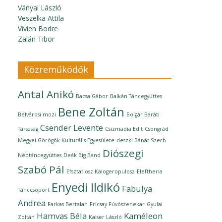
Ványai László
Veszelka Attila
Vivien Bodre
Zalán Tibor
Közreműködők
Antal Anikó
Bacsa Gábor
Balkán Táncegyüttes
Bene Zoltán
Belvárosi mozi
Bolgár Baráti
Csender Levente
Társaság
Csizmadia Edit
Csongrád
Megyei Görögök Kulturális Egyesülete
deszki Bánát Szerb
Diószegi
Néptáncegyüttes
Deák Big Band
Szabó Pál
Efsztatiosz Kalogeropulosz
Eleftheria
Enyedi Ildikó
Fabulya
Tánccsoport
Andrea
Farkas Bertalan
Fricsay Fúvószenekar
Gyulai
Hamvas Béla
Kaméleon
Zoltán
Kaiser László