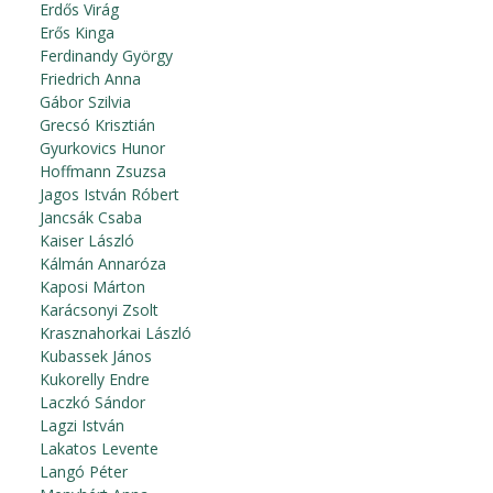
Erdős Virág
Erős Kinga
Ferdinandy György
Friedrich Anna
Gábor Szilvia
Grecsó Krisztián
Gyurkovics Hunor
Hoffmann Zsuzsa
Jagos István Róbert
Jancsák Csaba
Kaiser László
Kálmán Annaróza
Kaposi Márton
Karácsonyi Zsolt
Krasznahorkai László
Kubassek János
Kukorelly Endre
Laczkó Sándor
Lagzi István
Lakatos Levente
Langó Péter