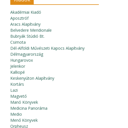
Akadémiai Kiadó
Aposztróf
Aracs Alapítvány
Belvedere Meridionale
Bubryák Stúdió Bt.
Csimota
Dél-Alföldi Művészeti Kapocs Alapítvány
Délmagyarország
Hungarovox
Jelenkor
Kalliopé
Keskenyúton Alapítvány
Kortárs
Lazi
Magvető
Manó Könyvek
Medicina Panoráma
Medio
Menő Könyvek
Orpheusz