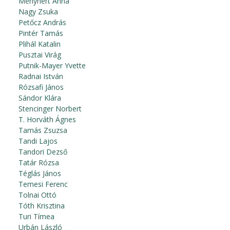
Menyhért Anna
Nagy Zsuka
Petőcz András
Pintér Tamás
Plihál Katalin
Pusztai Virág
Putnik-Mayer Yvette
Radnai István
Rózsafi János
Sándor Klára
Stencinger Norbert
T. Horváth Ágnes
Tamás Zsuzsa
Tandi Lajos
Tandori Dezső
Tatár Rózsa
Téglás János
Temesi Ferenc
Tolnai Ottó
Tóth Krisztina
Turi Tímea
Urbán László