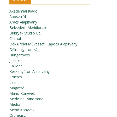
Akadémiai Kiadó
Aposztróf
Aracs Alapítvány
Belvedere Meridionale
Bubryák Stúdió Bt.
Csimota
Dél-Alföldi Művészeti Kapocs Alapítvány
Délmagyarország
Hungarovox
Jelenkor
Kalliopé
Keskenyúton Alapítvány
Kortárs
Lazi
Magvető
Manó Könyvek
Medicina Panoráma
Medio
Menő Könyvek
Orpheusz