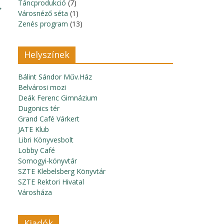
Táncprodukció
(7)
→
Városnéző séta
(1)
Zenés program
(13)
Helyszínek
Bálint Sándor Műv.Ház
Belvárosi mozi
Deák Ferenc Gimnázium
Dugonics tér
Grand Café Várkert
JATE Klub
Libri Könyvesbolt
Lobby Café
Somogyi-könyvtár
SZTE Klebelsberg Könyvtár
SZTE Rektori Hivatal
Városháza
Kiadók