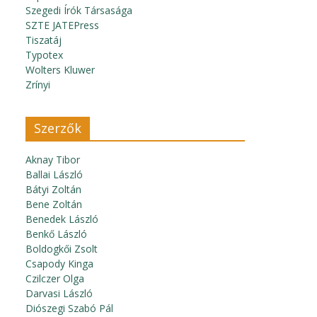
Szegedi Írók Társasága
SZTE JATEPress
Tiszatáj
Typotex
Wolters Kluwer
Zrínyi
Szerzők
Aknay Tibor
Ballai László
Bátyi Zoltán
Bene Zoltán
Benedek László
Benkő László
Boldogkői Zsolt
Csapody Kinga
Czilczer Olga
Darvasi László
Diószegi Szabó Pál