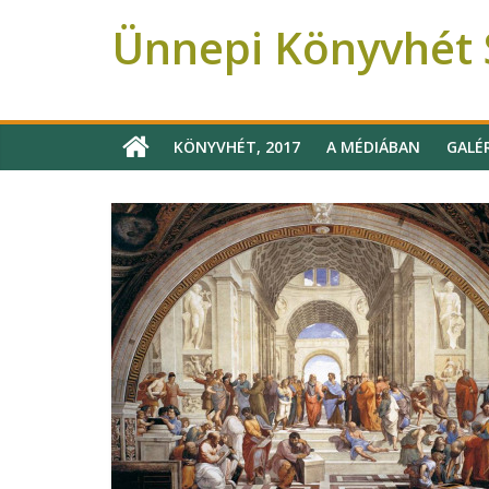
Ünnepi Könyvhét S
Ünnepi Könyvhét Szeged
KÖNYVHÉT, 2017
A MÉDIÁBAN
GALÉ