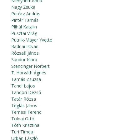
Menyhért Anna
Nagy Zsuka
Petőcz András
Pintér Tamás
Plihál Katalin
Pusztai Virág
Putnik-Mayer Yvette
Radnai István
Rózsafi János
Sándor Klára
Stencinger Norbert
T. Horváth Ágnes
Tamás Zsuzsa
Tandi Lajos
Tandori Dezső
Tatár Rózsa
Téglás János
Temesi Ferenc
Tolnai Ottó
Tóth Krisztina
Turi Tímea
Urbán László