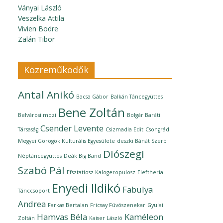
Ványai László
Veszelka Attila
Vivien Bodre
Zalán Tibor
Közreműködők
Antal Anikó
Bacsa Gábor
Balkán Táncegyüttes
Bene Zoltán
Belvárosi mozi
Bolgár Baráti
Csender Levente
Társaság
Csizmadia Edit
Csongrád
Megyei Görögök Kulturális Egyesülete
deszki Bánát Szerb
Diószegi
Néptáncegyüttes
Deák Big Band
Szabó Pál
Efsztatiosz Kalogeropulosz
Eleftheria
Enyedi Ildikó
Fabulya
Tánccsoport
Andrea
Farkas Bertalan
Fricsay Fúvószenekar
Gyulai
Hamvas Béla
Kaméleon
Zoltán
Kaiser László