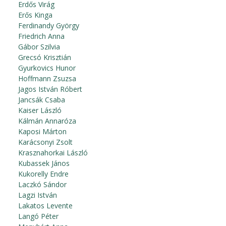
Erdős Virág
Erős Kinga
Ferdinandy György
Friedrich Anna
Gábor Szilvia
Grecsó Krisztián
Gyurkovics Hunor
Hoffmann Zsuzsa
Jagos István Róbert
Jancsák Csaba
Kaiser László
Kálmán Annaróza
Kaposi Márton
Karácsonyi Zsolt
Krasznahorkai László
Kubassek János
Kukorelly Endre
Laczkó Sándor
Lagzi István
Lakatos Levente
Langó Péter