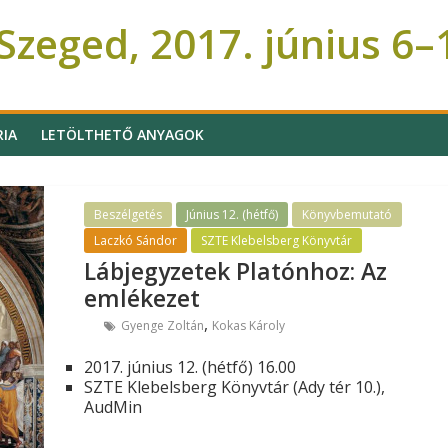
zeged, 2017. június 6–
RIA
LETÖLTHETŐ ANYAGOK
Beszélgetés
Június 12. (hétfő)
Könyvbemutató
Laczkó Sándor
SZTE Klebelsberg Könyvtár
Lábjegyzetek Platónhoz: Az
emlékezet
,
Gyenge Zoltán
Kokas Károly
2017. június 12. (hétfő) 16.00
SZTE Klebelsberg Könyvtár (Ady tér 10.),
AudMin