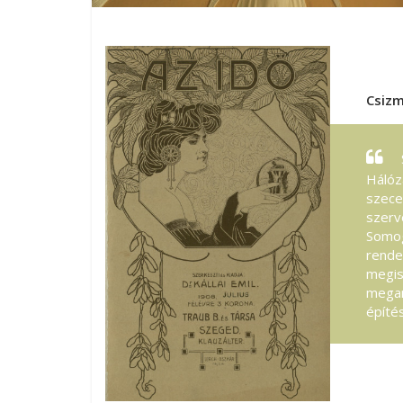
Csizm
Hálóz
szece
szerv
Somog
rende
megis
megan
építé