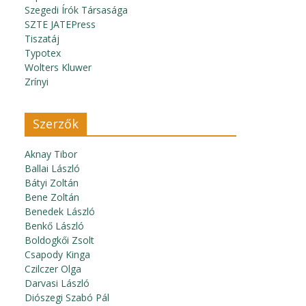
Szegedi Írók Társasága
SZTE JATEPress
Tiszatáj
Typotex
Wolters Kluwer
Zrínyi
Szerzők
Aknay Tibor
Ballai László
Bátyi Zoltán
Bene Zoltán
Benedek László
Benkő László
Boldogkői Zsolt
Csapody Kinga
Czilczer Olga
Darvasi László
Diószegi Szabó Pál