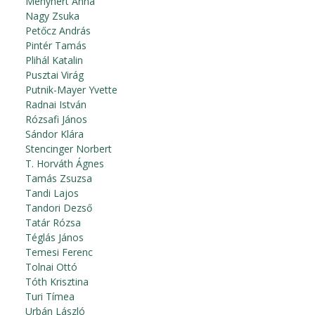
Menyhért Anna
Nagy Zsuka
Petőcz András
Pintér Tamás
Plihál Katalin
Pusztai Virág
Putnik-Mayer Yvette
Radnai István
Rózsafi János
Sándor Klára
Stencinger Norbert
T. Horváth Ágnes
Tamás Zsuzsa
Tandi Lajos
Tandori Dezső
Tatár Rózsa
Téglás János
Temesi Ferenc
Tolnai Ottó
Tóth Krisztina
Turi Tímea
Urbán László