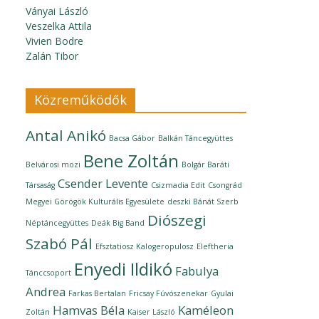
Ványai László
Veszelka Attila
Vivien Bodre
Zalán Tibor
Közreműködők
Antal Anikó
Bacsa Gábor
Balkán Táncegyüttes
Bene Zoltán
Belvárosi mozi
Bolgár Baráti
Csender Levente
Társaság
Csizmadia Edit
Csongrád
Megyei Görögök Kulturális Egyesülete
deszki Bánát Szerb
Diószegi
Néptáncegyüttes
Deák Big Band
Szabó Pál
Efsztatiosz Kalogeropulosz
Eleftheria
Enyedi Ildikó
Fabulya
Tánccsoport
Andrea
Farkas Bertalan
Fricsay Fúvószenekar
Gyulai
Hamvas Béla
Kaméleon
Zoltán
Kaiser László