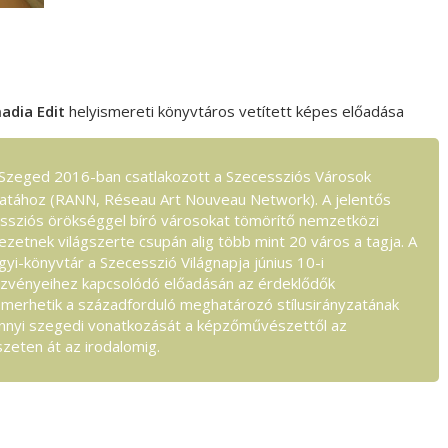
adia Edit
helyismereti könyvtáros vetített képes előadása
Szeged 2016-ban csatlakozott a Szecessziós Városok
atához (RANN, Réseau Art Nouveau Network). A jelentős
ssziós örökséggel bíró városokat tömörítő nemzetközi
ezetnek világszerte csupán alig több mint 20 város a tagja. A
yi-könyvtár a Szecesszió Világnapja június 10-i
zvényeihez kapcsolódó előadásán az érdeklődők
merhetik a századforduló meghatározó stílusirányzatának
nyi szegedi vonatkozását a képzőművészettől az
szeten át az irodalomig.