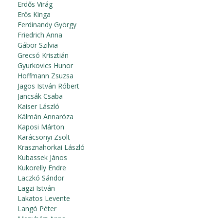
Erdős Virág
Erős Kinga
Ferdinandy György
Friedrich Anna
Gábor Szilvia
Grecsó Krisztián
Gyurkovics Hunor
Hoffmann Zsuzsa
Jagos István Róbert
Jancsák Csaba
Kaiser László
Kálmán Annaróza
Kaposi Márton
Karácsonyi Zsolt
Krasznahorkai László
Kubassek János
Kukorelly Endre
Laczkó Sándor
Lagzi István
Lakatos Levente
Langó Péter