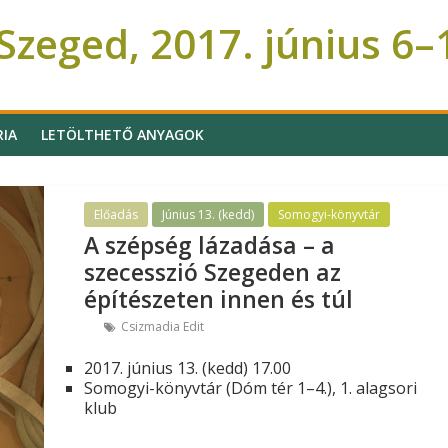
zeged, 2017. június 6–
RIA
LETÖLTHETŐ ANYAGOK
Előadás
Június 13. (kedd)
Somogyi-könyvtár
A szépség lázadása – a
szecesszió Szegeden az
építészeten innen és túl
Csizmadia Edit
2017. június 13. (kedd) 17.00
Somogyi-könyvtár (Dóm tér 1–4.), 1. alagsori
klub