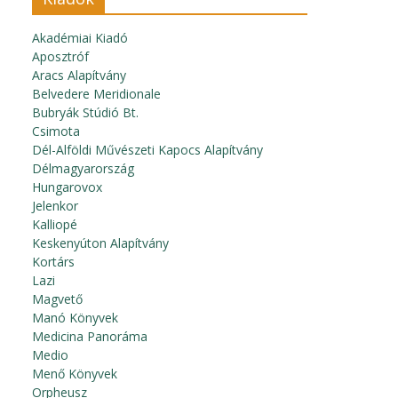
Akadémiai Kiadó
Aposztróf
Aracs Alapítvány
Belvedere Meridionale
Bubryák Stúdió Bt.
Csimota
Dél-Alföldi Művészeti Kapocs Alapítvány
Délmagyarország
Hungarovox
Jelenkor
Kalliopé
Keskenyúton Alapítvány
Kortárs
Lazi
Magvető
Manó Könyvek
Medicina Panoráma
Medio
Menő Könyvek
Orpheusz