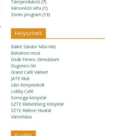
Táncprodukció
(7)
Városnéző séta
(1)
Zenés program
(13)
→
Helyszínek
Bálint Sándor Műv.Ház
Belvárosi mozi
Deák Ferenc Gimnázium
Dugonics tér
Grand Café Várkert
JATE Klub
Libri Könyvesbolt
Lobby Café
Somogyi-könyvtár
SZTE Klebelsberg Könyvtár
SZTE Rektori Hivatal
Városháza
Kiadók