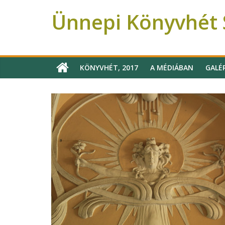
Ünnepi Könyvhét S
Ünnepi Könyvhét Szeged
KÖNYVHÉT, 2017
A MÉDIÁBAN
GALÉ